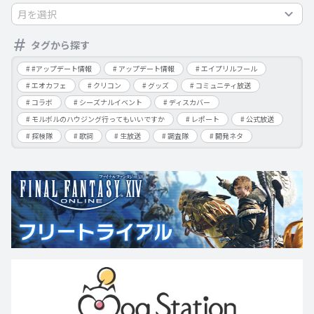
月を選択
タグから探す
#アップデート情報
アップデート情報
エイプリルフール
エオカフェ
クリコン
グッズ
コミュニティ放送
コラボ
シーズナルイベント
ディスカバー
モルボルのハウジング行ってもいいですか
レポート
公式放送
探検隊
歌詞
生放送
調査隊
開発ネタ