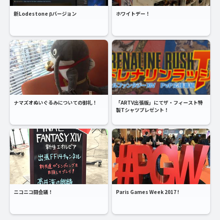
新Lodestone βバージョン
ホワイトデー！
ナマズオぬいぐるみについての御礼！
「ARTV出張版」にてザ・フィースト特
製Tシャツプレゼント！
ニコニコ闘会議！
Paris Games Week 2017 !