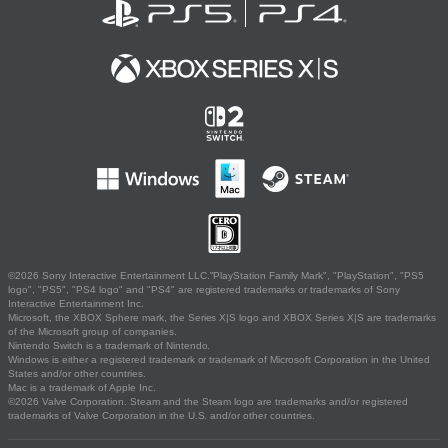
©2026 Sony Interactive Entertainment LLC."PlayStation Family Mark", "PlayStation", "PS5
logo", "PS5", "PS4 logo" and "PS4" are registered trademarks or trademarks of Sony
Interactive Entertainment Inc.
Microsoft, the XBOX Sphere mark, the Series X|S logo and XBOX Series X|S are trademarks
of the Microsoft group of companies.
Nintendo Switch is a trademark of Nintendo.
Windows is either a registered trademark or trademark of Microsoft Corporation in the United
States and/or other countries.
Mac is a trademark of Apple Inc.
©2026 Valve Corporation. Steam and the Steam logo are trademarks and/or registered
trademarks of Valve Corporation in the U.S. and/or other countries.