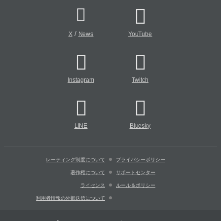
/
X
News
YouTube
Instagram
Twitch
LINE
Bluesky
レーティング制度について
プライバシーポリシー
著作権について
サポートセンター
ライセンス
ルール＆ポリシー
利用者情報の外部送信について