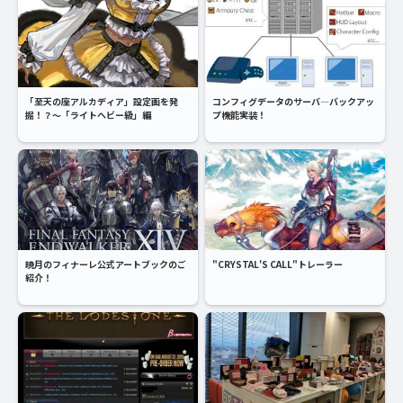
「至天の座アルカディア」設定画を発
コンフィグデータのサーバ―バックアッ
掘！？～「ライトヘビー級」編
プ機能実装！
暁月のフィナーレ公式アートブックのご
"CRYSTAL'S CALL"トレーラー
紹介！