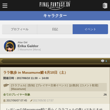
キャラクター
プロフィール
日記
イベント
Altar Girl
Erika Galdor
Masamune [Mana]
6
ララ散歩 in Masamune鯖 6月10日（土）
開催日時：
2017/06/10 11:30
～
14:00
[ララフェル]
[告知]
[プレイヤー主催イベント]
[お散歩]
[コメント歓迎]
[Masamune]
全てのプレイヤー対象
JA
2017/06/07 07:45
2017/05/30 17:57
レガシーなMasamune鯖に長らくララフェルの集いはありませ