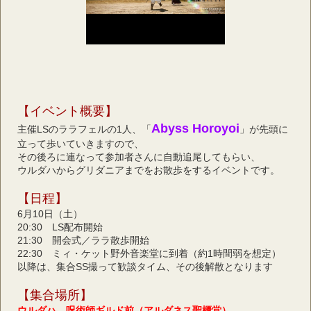
【イベント概要】
Abyss Horoyoi
主催LSのララフェルの1人、「
」が先頭に
立って歩いていきますので、
その後ろに連なって参加者さんに自動追尾してもらい、
ウルダハからグリダニアまでをお散歩をするイベントです。
【日程】
6月10日（土）
20:30　LS配布開始
21:30　開会式／ララ散歩開始
22:30　ミィ・ケット野外音楽堂に到着（約1時間弱を想定）
以降は、集合SS撮って歓談タイム、その後解散となります
【集合場所】
ウルダハ　呪術師ギルド前（アルダネス聖櫃堂）