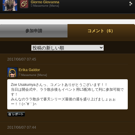
Giorno Giovanna
Masamune [Mana]
参加申請
コメント（6）
2017/06/07 07:45
Erika Galdor
Masamune [Mana]
Zoe Usakumyaさんっ、コメントありがとうございます！！
当日は開会式中、ララ散歩後もイベント用LS配布して列に参加可能で
す！
みんなのララ散歩で蒼天シリーズ最後の週を盛り上げましょぉぉ
ー！！(∩´∀｀)∩
2017/06/07 07:44