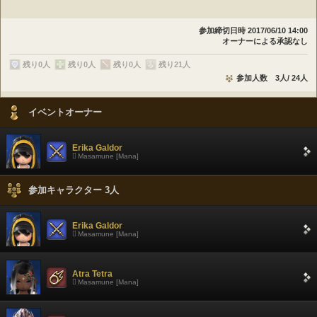
参加締切日時
2017/06/10 14:00
オーナーによる承認なし
残り0人
残り0人
残り0人
残り21人
参加人数 3人/ 24人
イベントオーナー
Erika Galdor
Masamune [Mana]
参加キャラクター 3人
Erika Galdor
Masamune [Mana]
Atra Tetra
Masamune [Mana]