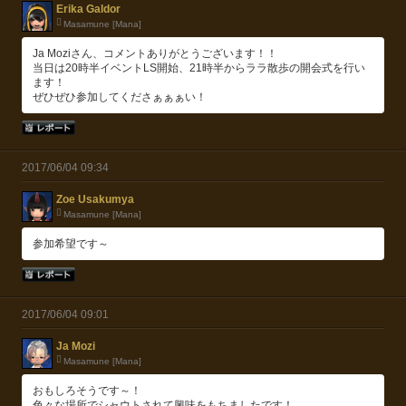
Erika Galdor
Masamune [Mana]
Ja Moziさん、コメントありがとうございます！！
当日は20時半イベントLS開始、21時半からララ散歩の開会式を行い
ます！
ぜひぜひ参加してくださぁぁぁい！
2017/06/04 09:34
Zoe Usakumya
Masamune [Mana]
参加希望です～
2017/06/04 09:01
Ja Mozi
Masamune [Mana]
おもしろそうです～！
色々な場所でシャウトされて興味をもちましたです！