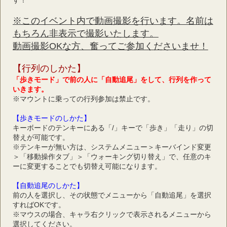
す！
※このイベント内で動画撮影を行います。名前は
もちろん非表示で撮影いたします。
動画撮影OKな方、奮ってご参加くださいませ！
【行列のしかた】
「歩きモード」で前の人に「自動追尾」をして、行列を作って
いきます。
※マウントに乗っての行列参加は禁止です。
【歩きモードのしかた】
キーボードのテンキーにある「/」キーで「歩き」「走り」の切
替えが可能です。
※テンキーが無い方は、システムメニュー＞キーバインド変更
＞「移動操作タブ」＞「ウォーキング切り替え」で、任意のキ
ーに変更することでも切替え可能になります。
【自動追尾のしかた】
前の人を選択し、その状態でメニューから「自動追尾」を選択
すればOKです。
※マウスの場合、キャラ右クリックで表示されるメニューから
選択してください。