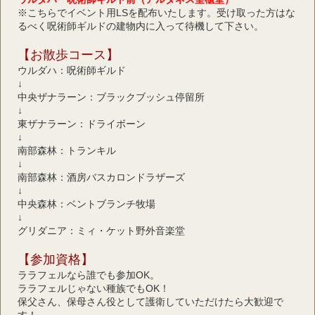
※こちらでイベント用LSを配布いたします。受け取った方はな
るべく呪術師ギルドの建物内に入って待機して下さい。
【お散歩コース】
ウルダハ：呪術師ギルド
↓
中央ザナラーン：ブラックブッシュ停留所
↓
東ザナラーン：ドライボーン
↓
南部森林：トランキル
↓
南部森林：酒房バスカロンドラザーズ
↓
中央森林：ベントブランチ牧場
↓
グリダニア：ミィ・ケット野外音楽堂
【参加資格】
ララフェルなら誰でも参加OK。
ララフェルじゃない種族でもOK！
保父さん、保母さん役として護衛していただけたら大歓迎で