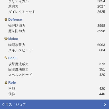
クリティカル
2854
意思力
2027
ダイレクトヒット
2625
Defense
物理防御力
3998
魔法防御力
3998
Melee
物理攻撃力
6063
スキルスピード
604
Spell
攻撃魔法威力
373
回復魔法威力
351
スペルスピード
420
Role
不屈
420
信仰
440
クラス・ジョブ