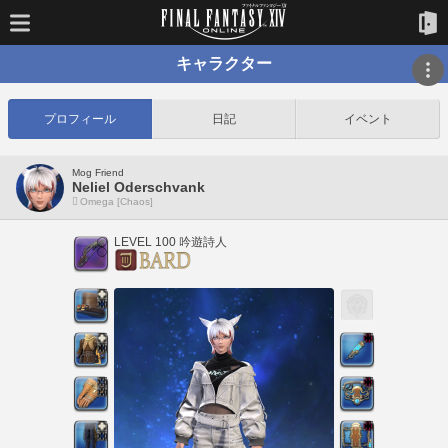
キャラクター
プロフィール
日記
イベント
Mog Friend
Neliel Oderschvank
Omega [Chaos]
LEVEL 100 吟遊詩人