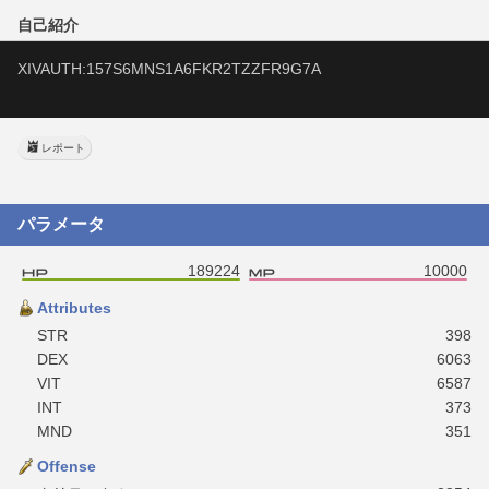
自己紹介
XIVAUTH:157S6MNS1A6FKR2TZZFR9G7A
レポート
パラメータ
189224
10000
Attributes
STR
398
DEX
6063
VIT
6587
INT
373
MND
351
Offense