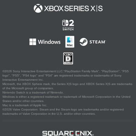
©2026 Sony Interactive Entertainment LLC."PlayStation Family Mark", "PlayStation", "PS5
logo", "PS5", "PS4 logo" and "PS4" are registered trademarks or trademarks of Sony
Interactive Entertainment Inc.
Microsoft, the XBOX Sphere mark, the Series X|S logo and XBOX Series X|S are trademarks
of the Microsoft group of companies.
Nintendo Switch is a trademark of Nintendo.
Windows is either a registered trademark or trademark of Microsoft Corporation in the United
States and/or other countries.
Mac is a trademark of Apple Inc.
©2026 Valve Corporation. Steam and the Steam logo are trademarks and/or registered
trademarks of Valve Corporation in the U.S. and/or other countries.