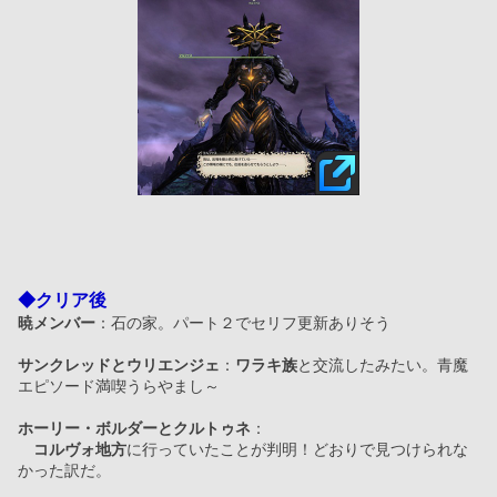
◆クリア後
暁メンバー
：石の家。パート２でセリフ更新ありそう
サンクレッドとウリエンジェ
：
ワラキ族
と交流したみたい。青魔
エピソード満喫うらやまし～
ホーリー・ボルダーとクルトゥネ
：
コルヴォ地方
に行っていたことが判明！どおりで見つけられな
かった訳だ。