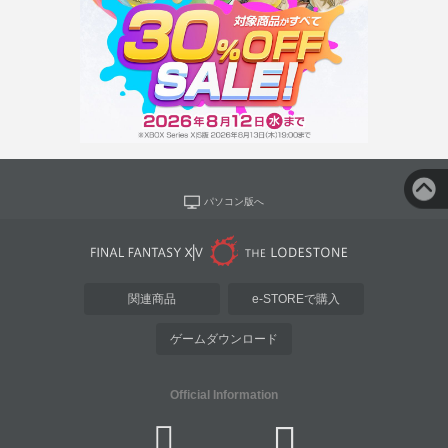
パソコン版へ
関連商品
e-STOREで購入
ゲームダウンロード
Official Information