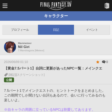
キャラクター
プロフィール
日記
イベント
Mammeteer
Nil Giri
Mandragora [Meteor]
2026/06/09 01:10
0
【黄金7.5パート1】台詞に更新があったNPC一覧：メインクエ
[雑記]
[スクリーンショット]
公開
7.5パート1でメインクエストの、ヒントトークをまとめました。
この期間でしか聞けない台詞もあるので、会いに行ってみるのも
楽しいよ。
※自キャラの周囲に立っているNPCは割愛してあります。