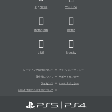
/
X
News
YouTube
Instagram
Twitch
LINE
Bluesky
レーティング制度について
プライバシーポリシー
著作権について
サポートセンター
ライセンス
ルール＆ポリシー
利用者情報の外部送信について