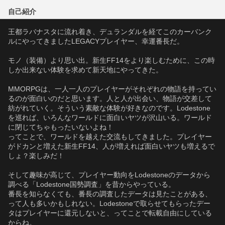
自己紹介
王都ラバナスタに流れ着き、デュランダルを経てこのカーバンク
ルにやってきましたLEGACYプレイヤー、幸運番長だ。
モノ（装備）より思い出。新生FF14をより楽しむために、この時
しか出来ない体験を求めて新天地にやってきた。
MMORPGは、一人一人のプレイヤーがそれぞれの物語を持ってい
るのが面白いのだと思います。人と人が出会い、物語が交差して
紡がれていく。そういう素敵な体験が好きなのです。Lodestone
を巡れば、いろんなワールドに面白いヤツが沢山いる。ワールド
に閉じてちゃもったいないよね！
ってことで、ワールドを越えた交流もしてきました。プレイヤー
がドカンと増えた新生FF14、人が増えれば面白いヤツも増えるで
しょ？楽しみだ！
そして趣味が高じて、プレイヤー動向をLodestoneのデータから
調べる「Lodestone国勢調査」を昔からやっている。
番長を知らなくても、番長の調査したデータは見たことがある、
って人も多いかもしれない。Lodestoneで取らせてもらったデー
タはプレイヤーに還元しないと、ってことで転載自由にしている
からね。