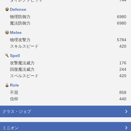
Defense
物理防御力
6980
魔法防御力
6980
Melee
物理攻撃力
5784
スキルスピード
420
Spell
攻撃魔法威力
176
回復魔法威力
244
スペルスピード
420
Role
不屈
858
信仰
440
クラス・ジョブ
ミニオン