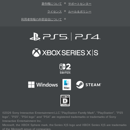
著作権について
サポートセンター
ライセンス
ルール＆ポリシー
利用者情報の外部送信について
©2026 Sony Interactive Entertainment LLC."PlayStation Family Mark", "PlayStation", "PS5
logo", "PS5", "PS4 logo" and "PS4" are registered trademarks or trademarks of Sony
Interactive Entertainment Inc.
Microsoft, the XBOX Sphere mark, the Series X|S logo and XBOX Series X|S are trademarks
of the Microsoft group of companies.