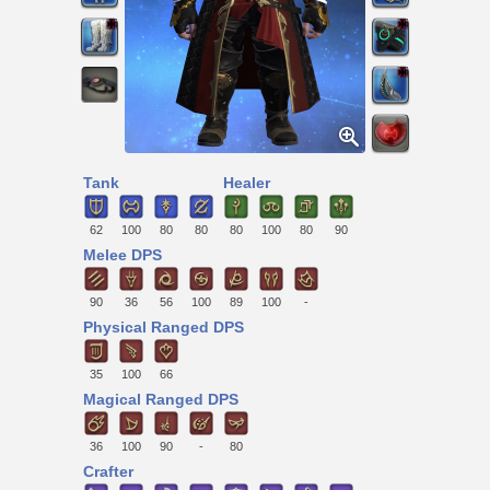
Tank
Healer
62
100
80
80
80
100
80
90
Melee DPS
90
36
56
100
89
100
-
Physical Ranged DPS
35
100
66
Magical Ranged DPS
36
100
90
-
80
Crafter