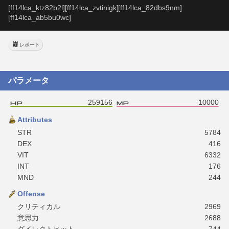
[ff14lca_ktz82b2l][ff14lca_zvtinigk][ff14lca_82dbs9nm]
[ff14lca_ab5bu0wc]
レポート
パラメータ
259156
10000
Attributes
STR
5784
DEX
416
VIT
6332
INT
176
MND
244
Offense
クリティカル
2969
意思力
2688
ダイレクトヒット
744