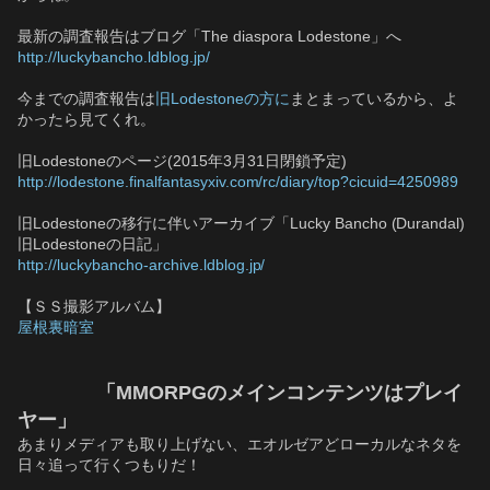
最新の調査報告はブログ「The diaspora Lodestone」へ
http://luckybancho.ldblog.jp/
今までの調査報告は
旧Lodestoneの方に
まとまっているから、よ
かったら見てくれ。
旧Lodestoneのページ(2015年3月31日閉鎖予定)
http://lodestone.finalfantasyxiv.com/rc/diary/top?cicuid=4250989
旧Lodestoneの移行に伴いアーカイブ「Lucky Bancho (Durandal) 
旧Lodestoneの日記」
http://luckybancho-archive.ldblog.jp/
【ＳＳ撮影アルバム】
屋根裏暗室
　　　　「MMORPGのメインコンテンツはプレイ
ヤー」
あまりメディアも取り上げない、エオルゼアどローカルなネタを
日々追って行くつもりだ！