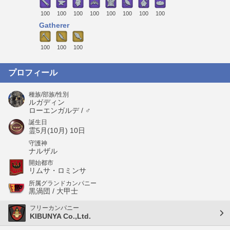
100
100
100
100
100
100
100
100
Gatherer
100
100
100
プロフィール
種族/部族/性別
ルガディン
ローエンガルデ / ♂
誕生日
霊5月(10月) 10日
守護神
ナルザル
開始都市
リムサ・ロミンサ
所属グランドカンパニー
黒渦団 / 大甲士
フリーカンパニー
KIBUNYA Co.,Ltd.