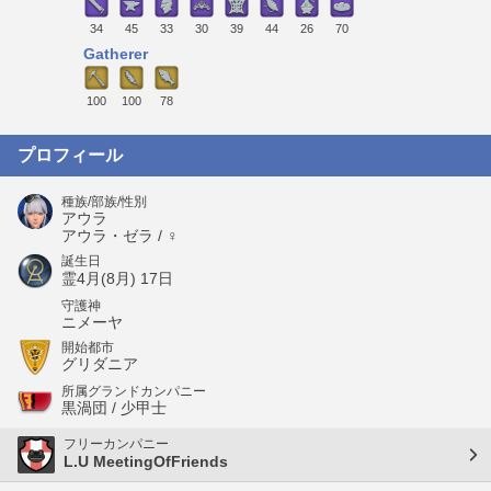
34
45
33
30
39
44
26
70
Gatherer
100
100
78
プロフィール
種族/部族/性別
アウラ
アウラ・ゼラ / ♀
誕生日
霊4月(8月) 17日
守護神
ニメーヤ
開始都市
グリダニア
所属グランドカンパニー
黒渦団 / 少甲士
フリーカンパニー
L.U MeetingOfFriends