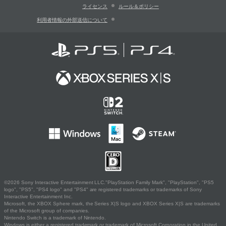
ライセンス
ルール＆ポリシー
利用者情報の外部送信について
©2026 Sony Interactive Entertainment LLC."PlayStation Family Mark", "PlayStation", "PS5
logo", "PS5", "PS4 logo" and "PS4" are registered trademarks or trademarks of Sony
Interactive Entertainment Inc.
Microsoft, the XBOX Sphere mark, the Series X|S logo and XBOX Series X|S are trademarks
of the Microsoft group of companies.
Nintendo Switch is a trademark of Nintendo.
Windows is either a registered trademark or trademark of Microsoft Corporation in the United