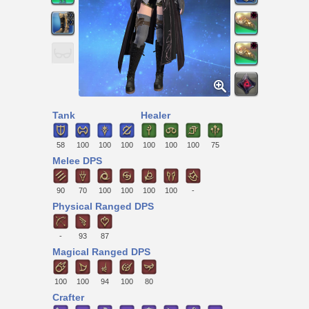
Tank
Healer
58
100
100
100
100
100
100
75
Melee DPS
90
70
100
100
100
100
-
Physical Ranged DPS
-
93
87
Magical Ranged DPS
100
100
94
100
80
Crafter