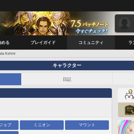
始める
プレイガイド
コミュニティ
ラ
ata Kshmr
キャラクター
日記
ジョブ
ミニオン
マウント