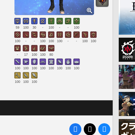
59
100
30
-
100
-
-
100
100
-
-
100
100
100
-
-
100
100
-
17
100
100
80
100
100
100
100
100
100
100
100
100
100
100