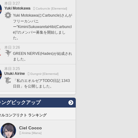
本日 3:27
Yuki Motokawa
Carbuncle [Elemental]
Yuki Motokawa(
Carbuncle)さんが
フリーカンパニ
ー"KiminiSukuwaretaHibi(Carbuncl
e)"のメンバー募集を開始しまし
た。
本日 3:26
GREEN NERVE(Hades)が結成され
ました。
本日 3:25
Utuki Airine
Gungnir [Elemental]
「私のエオルゼアTODO日記 1343
日目」を公開しました。
キングピックアップ
タルコンフリクト ランキング
Ciel Cocco
Anima [Mana]