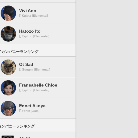
Vivi Ann
Kujata [Elemental]
Hatozo Ito
Typhon [Elemental]
ドカンパニーランキング
Ot Sad
Gungnir [Elemental]
Fransabelle Chloe
Typhon [Elemental]
Ennet Akoya
Fenrir [Gaia]
カンパニーランキング