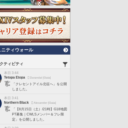
ュニティウォール
クティビティ
本日 3:44
Tetopa Etopa
Durandal [Gaia]
「クレセントアイル北征へ」を公開
しました。
本日 3:41
Northern Black
Alexander [Gaia]
「【8月15日（土）/21時】G18地図
PT募集｜CWLSメンバー＆フレ限
定」を公開しました。