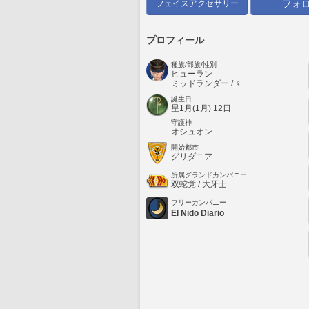
フォ
フェイスアクセサリー
プロフィール
種族/部族/性別
ヒューラン
ミッドランダー / ♀
誕生日
星1月(1月) 12日
守護神
オシュオン
開始都市
グリダニア
所属グランドカンパニー
双蛇党 / 大牙士
フリーカンパニー
El Nido Diario