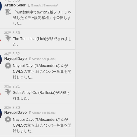
本日 3:38
Arturo Soler
Garuda [Elemental]
「win契約中でswitch2版フリトラを
試したメモ +設定移植」を公開しま
した。
本日 3:36
The Trailblaze(Lich)が結成されまし
た。
本日 3:32
Nayupi Dayo
Alexander [Gaia]
Nayupi Dayo(
Alexander)さんが
CWLSの立ち上げメンバー募集を開
始しました。
本日 3:31
Subs Ahoy! Co.(Rafflesia)が結成さ
れました。
本日 3:30
Nayupi Dayo
Alexander [Gaia]
Nayupi Dayo(
Alexander)さんが
CWLSの立ち上げメンバー募集を開
始しました。