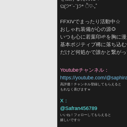
ଘ(੭*ˊᵕˋ)੭* ੈ♡‧₊˚
FFXIVでまったり活動中☆
おしゃれ装備が心の源🌻
いつも心に若葉印🌱を胸に
基本ポジティブ稀に落ち込む
だけど何処かで誰かと繋がっ
Youtubeチャンネル：
https://youtube.com/@saphi
高評価！チャンネル登録してもらえると
もれなく喜びますｗ
X：
@Safran456789
いいね！フォローしてもらえると
嬉しいです☆