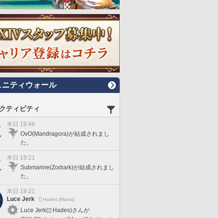
ュニティウォール
クティビティ
本日 19:46
OvO(Mandragora)が結成されまし
た。
本日 19:21
Submarine(Zodiark)が結成されまし
た。
本日 19:21
Luce Jerk
Hades [Mana]
Luce Jerk(
Hades)さんが