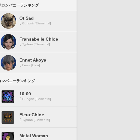
ドカンパニーランキング
Ot Sad
Gungnir [Elemental]
Fransabelle Chloe
Typhon [Elemental]
Ennet Akoya
Fenrir [Gaia]
カンパニーランキング
10:00
Gungnir [Elemental]
Fleur Chloe
Typhon [Elemental]
Metal Woman