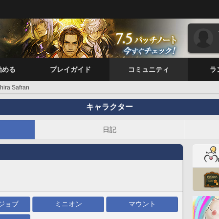
始める
プレイガイド
コミュニティ
ラ
hira Safran
キャラクター
日記
ジョブ
ミニオン
マウント