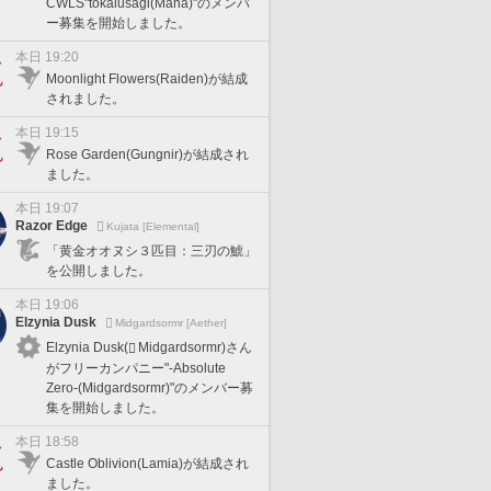
CWLS"tokaiusagi(Mana)"のメンバ
ー募集を開始しました。
本日 19:20
Moonlight Flowers(Raiden)が結成
されました。
本日 19:15
Rose Garden(Gungnir)が結成され
ました。
本日 19:07
Razor Edge
Kujata [Elemental]
「黄金オオヌシ３匹目：三刃の鯱」
を公開しました。
本日 19:06
Elzynia Dusk
Midgardsormr [Aether]
Elzynia Dusk(
Midgardsormr)さん
がフリーカンパニー"-Absolute
Zero-(Midgardsormr)"のメンバー募
集を開始しました。
本日 18:58
Castle Oblivion(Lamia)が結成され
ました。