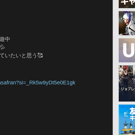
漫遊中

ていたいと思う🥰
rasafran?si=_Rk5w9yDt5e0E1gk