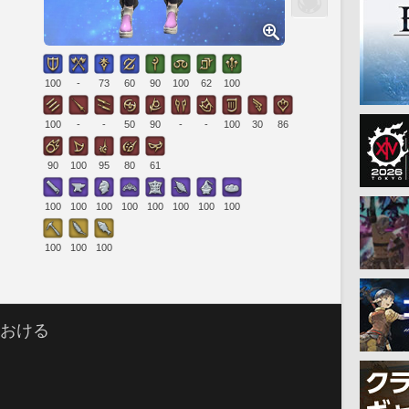
100
-
73
60
90
100
62
100
100
-
-
50
90
-
-
100
30
86
90
100
95
80
61
100
100
100
100
100
100
100
100
100
100
100
における