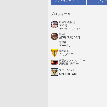
フォ
フェイスアクセサリー
プロフィール
種族/部族/性別
アウラ
アウラ・レン / ♀
誕生日
星5月(9月) 18日
守護神
アーゼマ
開始都市
グリダニア
所属グランドカンパニー
黒渦団 / 大甲士
フリーカンパニー
Chapter_One