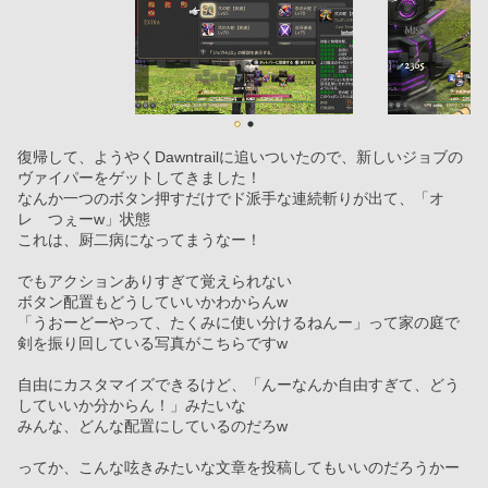
復帰して、ようやくDawntrailに追いついたので、新しいジョブの
ヴァイパーをゲットしてきました！
なんか一つのボタン押すだけでド派手な連続斬りが出て、「オ
レ　つぇーw」状態
これは、厨二病になってまうなー！
でもアクションありすぎて覚えられない
ボタン配置もどうしていいかわからんw
「うおーどーやって、たくみに使い分けるねんー」って家の庭で
剣を振り回している写真がこちらですw
自由にカスタマイズできるけど、「んーなんか自由すぎて、どう
していいか分からん！」みたいな
みんな、どんな配置にしているのだろw
ってか、こんな呟きみたいな文章を投稿してもいいのだろうかー