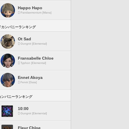
Happo Hapo
Pandaemonium [Mana]
ドカンパニーランキング
Ot Sad
Gungnir [Elemental]
Fransabelle Chloe
Typhon [Elemental]
Ennet Akoya
Fenrir [Gaia]
カンパニーランキング
10:00
Gungnir [Elemental]
Fleur Chloe