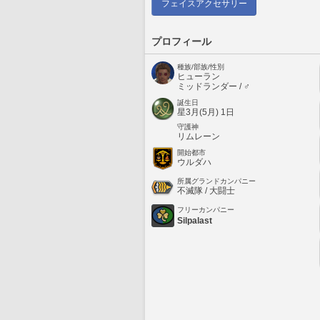
フェイスアクセサリー
プロフィール
種族/部族/性別
ヒューラン
ミッドランダー / ♂
誕生日
星3月(5月) 1日
守護神
リムレーン
開始都市
ウルダハ
所属グランドカンパニー
不滅隊 / 大闘士
フリーカンパニー
Silpalast