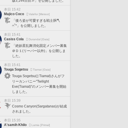
版3,144日目≫」を公開しました。
本日 15:42
Majico Coco
Valefor [Meteor]
「後ろ姿が可愛すぎる戦士胴🪓
ෆ˚*」を公開しました。
本日 15:41
Casiss Cola
Durandal [Gaia]
「絶妖星乱舞消化固定メンバー募集
＠Ｄ１(リーパー以外)」を公開しま
した。
本日 15:41
Touga Sogetsu
Tiamat [Gaia]
Touga Sogetsu(
Tiamat)さんがフ
リーカンパニー"Twilight
Eve(Tiamat)"のメンバー募集を開始
しました。
本日 15:39
Cosmo Canyon(Sargatanas)が結成
されました。
本日 15:35
A'samih Khilo
Lamia [Primal]