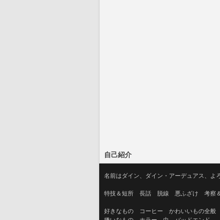
自己紹介
名前はダイン、ダイン・アーデュアス、よ
特技＆短所　長話　脱線　悪ふざけ　考察
好きなもの　コーヒー　かわいいもの全般