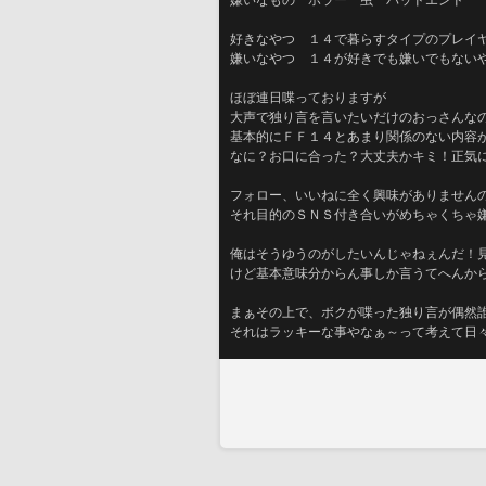
嫌いなもの　ホラー　虫　バッドエンド
好きなやつ　１４で暮らすタイプのプレイ
嫌いなやつ　１４が好きでも嫌いでもない
ほぼ連日喋っておりますが
大声で独り言を言いたいだけのおっさんな
基本的にＦＦ１４とあまり関係のない内容
なに？お口に合った？大丈夫かキミ！正気
フォロー、いいねに全く興味がありません
それ目的のＳＮＳ付き合いがめちゃくちゃ
俺はそうゆうのがしたいんじゃねぇんだ！
けど基本意味分からん事しか言うてへんか
まぁその上で、ボクが喋った独り言が偶然
それはラッキーな事やなぁ～って考えて日