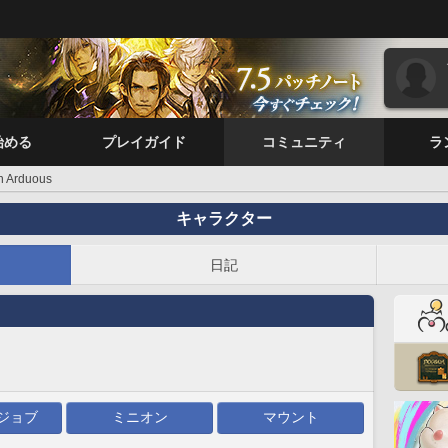
始める
プレイガイド
コミュニティ
ラ
n Arduous
キャラクター
日記
ジョブ
ミニオン
マウント