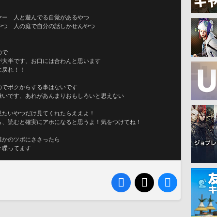
ヤー　人と遊んでる自覚があるやつ
やつ　人の庭で自分の話しかせんやつ
ので
が大半です、お口には合わんと思います
に戻れ！！
のでボクからする事はないです
嫌いです、あれがあんまりおもしろいと思えない
見たいやつだけ見てくれたらええよ！
ら、読むと確実にアホになると思うよ！気をつけてね！
誰かのツボにささったら
々喋ってます