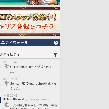
ュニティウォール
クティビティ
本日 15:47
CFHome(Unicorn)が結成されまし
た。
本日 15:46
Semper Fi2(Gilgamesh)が結成され
ました。
本日 15:43
Ebiten Ebifurai
Gungnir [Elemental]
「光の揚げ物冒険記≪黄金編－製品