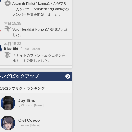
A'samih Khilo(
Lamia)さんがフリ
ーカンパニー"Winterkind(Lamia)"の
メンバー募集を開始しました。
本日 15:35
Void Heralds(Typhon)が結成されま
した。
本日 15:33
Blue Ebi
Titan [Mana]
「ナイトのファントムウェポン完
成！」を公開しました。
キングピックアップ
タルコンフリクト ランキング
Jay Eins
Chocobo [Mana]
Ciel Cocco
Anima [Mana]