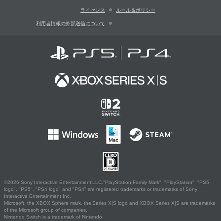
ライセンス
ルール＆ポリシー
利用者情報の外部送信について
©2026 Sony Interactive Entertainment LLC."PlayStation Family Mark", "PlayStation", "PS5
logo", "PS5", "PS4 logo" and "PS4" are registered trademarks or trademarks of Sony
Interactive Entertainment Inc.
Microsoft, the XBOX Sphere mark, the Series X|S logo and XBOX Series X|S are trademarks
of the Microsoft group of companies.
Nintendo Switch is a trademark of Nintendo.