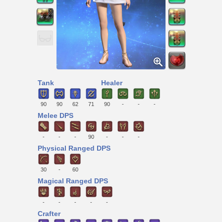
Tank
Healer
90
90
62
71
90
-
-
-
Melee DPS
-
-
-
90
-
-
-
Physical Ranged DPS
30
-
60
Magical Ranged DPS
-
-
-
-
-
Crafter