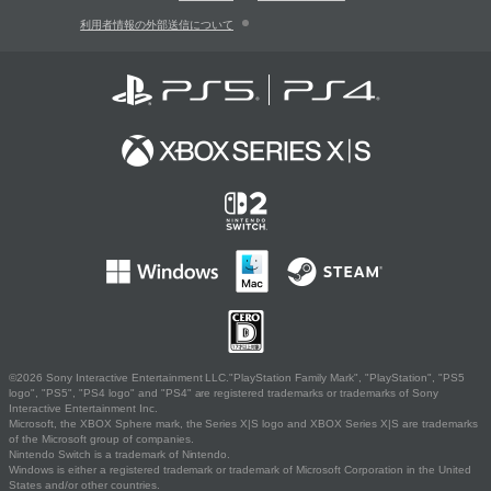
利用者情報の外部送信について
©2026 Sony Interactive Entertainment LLC."PlayStation Family Mark", "PlayStation", "PS5
logo", "PS5", "PS4 logo" and "PS4" are registered trademarks or trademarks of Sony
Interactive Entertainment Inc.
Microsoft, the XBOX Sphere mark, the Series X|S logo and XBOX Series X|S are trademarks
of the Microsoft group of companies.
Nintendo Switch is a trademark of Nintendo.
Windows is either a registered trademark or trademark of Microsoft Corporation in the United
States and/or other countries.