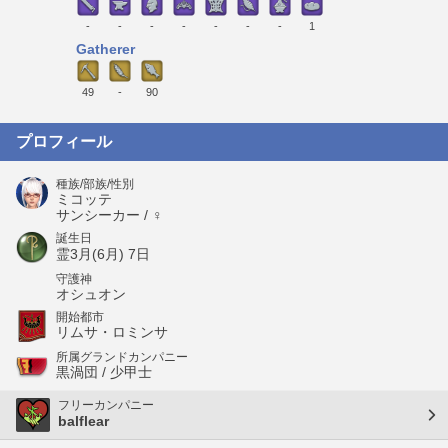
-
-
-
-
-
-
-
1
Gatherer
49
-
90
プロフィール
種族/部族/性別
ミコッテ
サンシーカー / ♀
誕生日
霊3月(6月) 7日
守護神
オシュオン
開始都市
リムサ・ロミンサ
所属グランドカンパニー
黒渦団 / 少甲士
フリーカンパニー
balflear