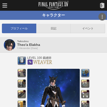
キャラクター
プロフィール
日記
イベント
Taikoubou
Theo'a Elakha
Alexander [Gaia]
LEVEL 100 裁縫師