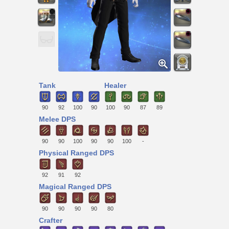
Tank
Healer
90
92
100
90
100
90
87
89
Melee DPS
90
90
100
90
90
100
-
Physical Ranged DPS
92
91
92
Magical Ranged DPS
90
90
90
90
80
Crafter