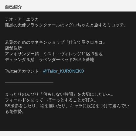
自己紹介
テオ・ア・エラカ
漆黒の天使ブラッククァールのマグロちゃんと旅するミコッテ。
若葉のためのマネキンショップ『仕立て屋クロネコ』
店舗住所：
アレキサンダー鯖　ミスト・ヴィレッジ11区 3番地
デュランダル鯖　ラベンダーベッド26区 9番地
Twitterアカウント：
@Tailor_KURONEKO
────────────────
まったりのんびり「何もしない時間」を大切にしたい人。
フィールドを回って、ぼーっとすることが好き。
SS撮影をしたり、絵を描いたり、キャラに設定をつけて遊んでい
る創作勢。