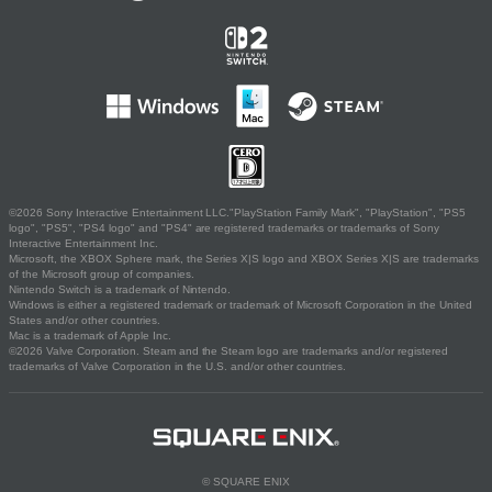
©2026 Sony Interactive Entertainment LLC."PlayStation Family Mark", "PlayStation", "PS5
logo", "PS5", "PS4 logo" and "PS4" are registered trademarks or trademarks of Sony
Interactive Entertainment Inc.
Microsoft, the XBOX Sphere mark, the Series X|S logo and XBOX Series X|S are trademarks
of the Microsoft group of companies.
Nintendo Switch is a trademark of Nintendo.
Windows is either a registered trademark or trademark of Microsoft Corporation in the United
States and/or other countries.
Mac is a trademark of Apple Inc.
©2026 Valve Corporation. Steam and the Steam logo are trademarks and/or registered
trademarks of Valve Corporation in the U.S. and/or other countries.
© SQUARE ENIX