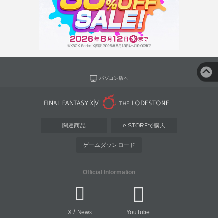
パソコン版へ
関連商品
e-STOREで購入
ゲームダウンロード
Official Information
/
X
News
YouTube