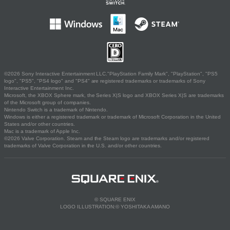
©2026 Sony Interactive Entertainment LLC."PlayStation Family Mark", "PlayStation", "PS5
logo", "PS5", "PS4 logo" and "PS4" are registered trademarks or trademarks of Sony
Interactive Entertainment Inc.
Microsoft, the XBOX Sphere mark, the Series X|S logo and XBOX Series X|S are trademarks
of the Microsoft group of companies.
Nintendo Switch is a trademark of Nintendo.
Windows is either a registered trademark or trademark of Microsoft Corporation in the United
States and/or other countries.
Mac is a trademark of Apple Inc.
©2026 Valve Corporation. Steam and the Steam logo are trademarks and/or registered
trademarks of Valve Corporation in the U.S. and/or other countries.
© SQUARE ENIX
LOGO ILLUSTRATION:© YOSHITAKA AMANO