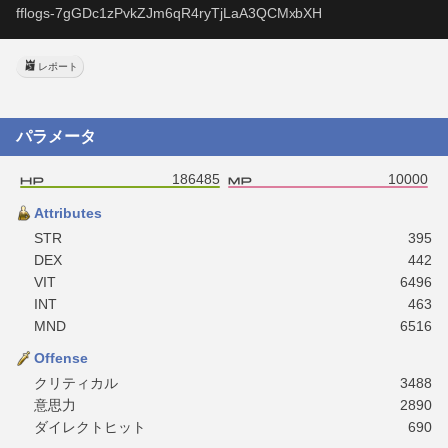
fflogs-7gGDc1zPvkZJm6qR4ryTjLaA3QCMxbXH
レポート
パラメータ
186485
10000
Attributes
STR
395
DEX
442
VIT
6496
INT
463
MND
6516
Offense
クリティカル
3488
意思力
2890
ダイレクトヒット
690