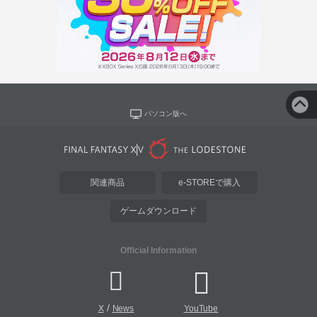
パソコン版へ
関連商品
e-STOREで購入
ゲームダウンロード
Official Information
/
X
News
YouTube