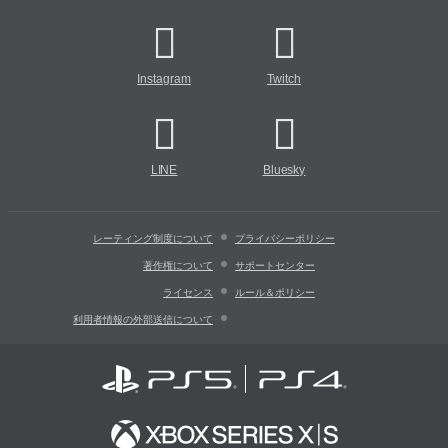
Instagram
Twitch
LINE
Bluesky
レーティング制度について
プライバシーポリシー
著作権について
サポートセンター
ライセンス
ルール＆ポリシー
利用者情報の外部送信について