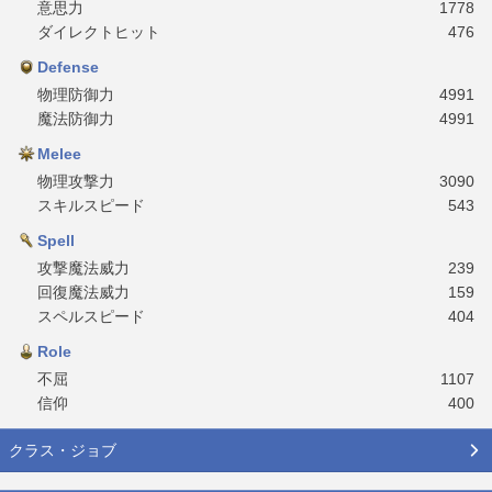
意思力
1778
ダイレクトヒット
476
Defense
物理防御力
4991
魔法防御力
4991
Melee
物理攻撃力
3090
スキルスピード
543
Spell
攻撃魔法威力
239
回復魔法威力
159
スペルスピード
404
Role
不屈
1107
信仰
400
クラス・ジョブ