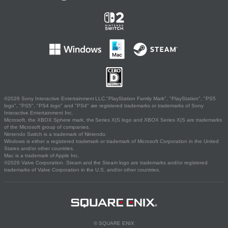
©2026 Sony Interactive Entertainment LLC."PlayStation Family Mark", "PlayStation", "PS5
logo", "PS5", "PS4 logo" and "PS4" are registered trademarks or trademarks of Sony
Interactive Entertainment Inc.
Microsoft, the XBOX Sphere mark, the Series X|S logo and XBOX Series X|S are trademarks
of the Microsoft group of companies.
Nintendo Switch is a trademark of Nintendo.
Windows is either a registered trademark or trademark of Microsoft Corporation in the United
States and/or other countries.
Mac is a trademark of Apple Inc.
©2026 Valve Corporation. Steam and the Steam logo are trademarks and/or registered
trademarks of Valve Corporation in the U.S. and/or other countries.
© SQUARE ENIX