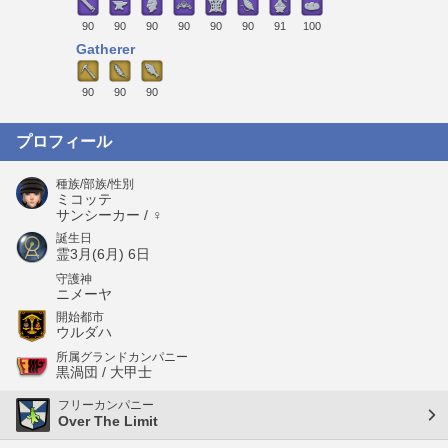
90
90
90
90
90
90
91
100
Gatherer
90
90
90
プロフィール
種族/部族/性別
ミコッテ
サンシーカー / ♀
誕生日
霊3月(6月) 6日
守護神
ニメーヤ
開始都市
ウルダハ
所属グランドカンパニー
黒渦団 / 大甲士
フリーカンパニー
Over The Limit