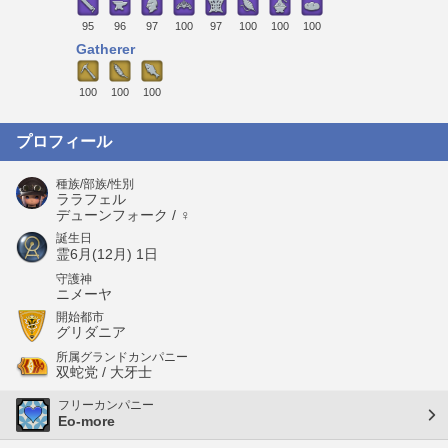
95
96
97
100
97
100
100
100
Gatherer
100
100
100
プロフィール
種族/部族/性別
ララフェル
デューンフォーク / ♀
誕生日
霊6月(12月) 1日
守護神
ニメーヤ
開始都市
グリダニア
所属グランドカンパニー
双蛇党 / 大牙士
フリーカンパニー
Eo-more