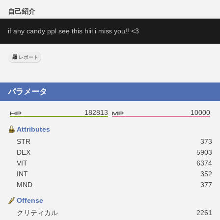
自己紹介
if any candy ppl see this hiii i miss you!! <3
レポート
パラメータ
182813
10000
Attributes
STR
373
DEX
5903
VIT
6374
INT
352
MND
377
Offense
クリティカル
2261