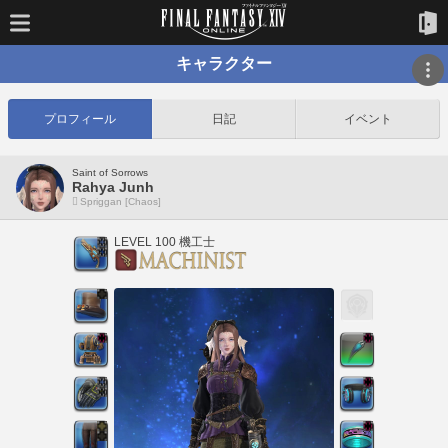
キャラクター
プロフィール
日記
イベント
Saint of Sorrows
Rahya Junh
Spriggan [Chaos]
LEVEL 100 機工士