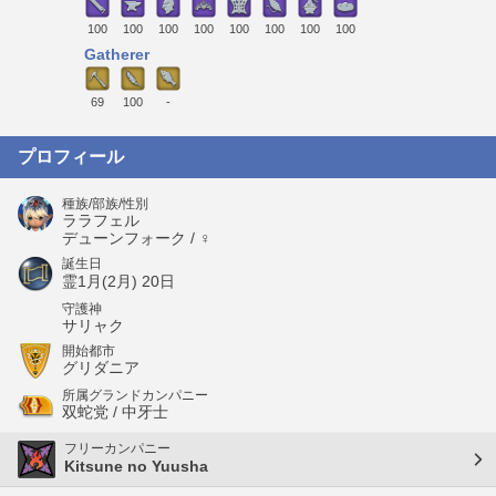
100
100
100
100
100
100
100
100
Gatherer
69
100
-
プロフィール
種族/部族/性別
ララフェル
デューンフォーク / ♀
誕生日
霊1月(2月) 20日
守護神
サリャク
開始都市
グリダニア
所属グランドカンパニー
双蛇党 / 中牙士
フリーカンパニー
Kitsune no Yuusha