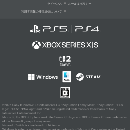
ライセンス
ルール＆ポリシー
利用者情報の外部送信について
©2026 Sony Interactive Entertainment LLC."PlayStation Family Mark", "PlayStation", "PS5
logo", "PS5", "PS4 logo" and "PS4" are registered trademarks or trademarks of Sony
Interactive Entertainment Inc.
Microsoft, the XBOX Sphere mark, the Series X|S logo and XBOX Series X|S are trademarks
of the Microsoft group of companies.
Nintendo Switch is a trademark of Nintendo.
Windows is either a registered trademark or trademark of Microsoft Corporation in the United