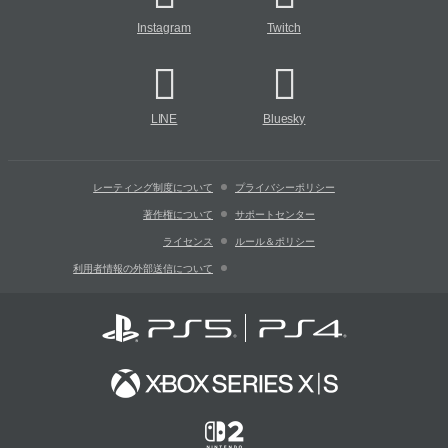
Instagram
Twitch
LINE
Bluesky
レーティング制度について
プライバシーポリシー
著作権について
サポートセンター
ライセンス
ルール＆ポリシー
利用者情報の外部送信について