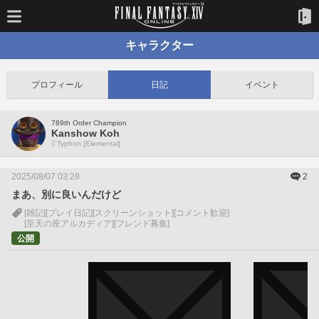
キャラクター
プロフィール
日記
イベント
789th Order Champion
Kanshow Koh
Typhon [Elemental]
2025/08/07 03:28
2
まあ、別に良いんだけど
[雑記]
[プレイ日記]
[スクリーンショット]
[コメント歓迎]
[至天の座アルカディア]
[フレンド募集]
公開