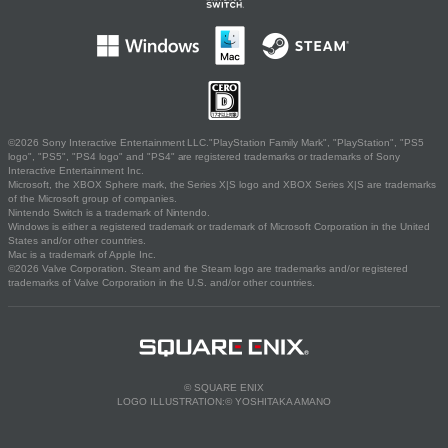
©2026 Sony Interactive Entertainment LLC."PlayStation Family Mark", "PlayStation", "PS5
logo", "PS5", "PS4 logo" and "PS4" are registered trademarks or trademarks of Sony
Interactive Entertainment Inc.
Microsoft, the XBOX Sphere mark, the Series X|S logo and XBOX Series X|S are trademarks
of the Microsoft group of companies.
Nintendo Switch is a trademark of Nintendo.
Windows is either a registered trademark or trademark of Microsoft Corporation in the United
States and/or other countries.
Mac is a trademark of Apple Inc.
©2026 Valve Corporation. Steam and the Steam logo are trademarks and/or registered
trademarks of Valve Corporation in the U.S. and/or other countries.
© SQUARE ENIX
LOGO ILLUSTRATION:© YOSHITAKA AMANO