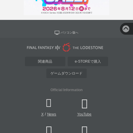
パソコン版へ
関連商品
e-STOREで購入
ゲームダウンロード
Official Information
/
X
News
YouTube