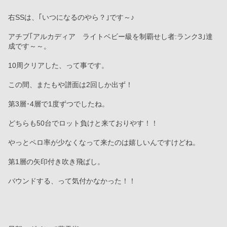
右SSは、｢いつになるのやら？｣です～♪
アチブ｢アルカディア　ライトベビー級を制覇せし者:ランク3｣達
成です～～。
10周クリアした、って事です。
この間、またもや譜面は2回しか出ず！
第3層･4層で1度ずつでしたね。
どちらも50台でロット負けと来ておりやす！！
やっとペロ率が少なくなって来たのは嬉しいんですけどね。
第1層の矢印付き吹き飛ばし。
バウンドする、って気付かなかった！！