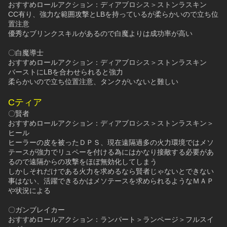
おすすめロールアクション：ディアブロシス＞ストンラスキン
CC有り、強力な範囲攻撃とLBを持っているが柔らかいので立ち位
置注意
優秀なブリンクスキルがあるので白魔よりは成功率が高い
〇白魔導士
おすすめロールアクション：ディアブロシス＞ストンラスキン
バーストにLBを合わせられると強力
柔らかいので立ち位置注意、タンクがいないと難しい
Cティア
〇賢者
おすすめロールアクション：ディアブロシス＞ストンラスキン＞
ヒール
ヒーラーの皮を被ったＤＰＳ、現在遠隔過多の火力環境ではメソ
テースが強力でリュペーを付ける為にはかなり接敵する必要があ
るので遠隔からの攻撃をほぼ無効化してしまう
しかしそれだけである火力を求めるなら賢者じゃないとできない
事はない、活躍できるかはメソテースを求められるようなＭＡＰ
や状況による
〇ガンブレイカー
おすすめロールアクション：ランパート＞ランページ＞フルスイ