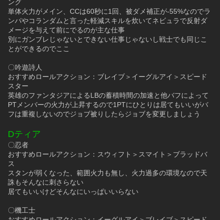
ング
単体火力がメイン、CCは60秒に1回、被ダメ補正が-55%なのでラ
ンパやコランダムと言った軽減スキルを炊いてネビュラで反射ダ
メージを与えて前にでるのが主な仕事
別にガンブレじゃないとできない仕事じゃないし戦士でも同じこ
とができるのでここ
〇吟遊詩人
おすすめロールアクション：ブレイブ＞イーグルアイ＞スピード
スター
英雄のファンタジアによるLBの蓄積時間の加速と他バフによって
PTメンバーの火力が上昇するので1PTにひとりは居てもいいがバ
フは重複しないのでジョブ被りしたらジョブを変更しましょう
Dティア
〇忍者
おすすめロールアクション：スウィフト＞スマイト＞ブラッドバ
ス
スタンが弱くなった、範囲火力も無し、火力過多の環境なので天
誅もそんなに刺さらない
居てもいいけどそんなにいっぱいいらない
〇機工士
おすすめロールアクション：イーグルアイ＞ブレイブ＞スピード