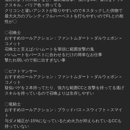
クスキル、バリア色々持ってる
クリコンと違いアシストが取りやすいので８スタックした供物で
最大火力のプレンティフルハーベストを打ちやすいのでFLとの相
性が〇
〇召喚士
おすすめロールアクション：ファントムダート＞ダルウェポン＞
コメット
召喚士と言えばバハムートを筆頭に範囲攻撃の鬼
バハムートをバーストに合わせるだけの簡単なお仕事
撃たれ弱いので前に出すぎない事
〇ピクトマンサー
おすすめロールアクション：ファントムダート＞ダルウェポン＞
コメット
疑似パゲを２本持ってたり、強力な範囲CCと攻撃を持ってる逃げ
スキルを持っているので召喚よりは生存しやすい
〇竜騎士
おすすめロールアクション：ブラッドバス＞スウィフト＞スマイ
ト
与ダメ補正が-15%になっているため火力が抑えられているCCも
持っていない