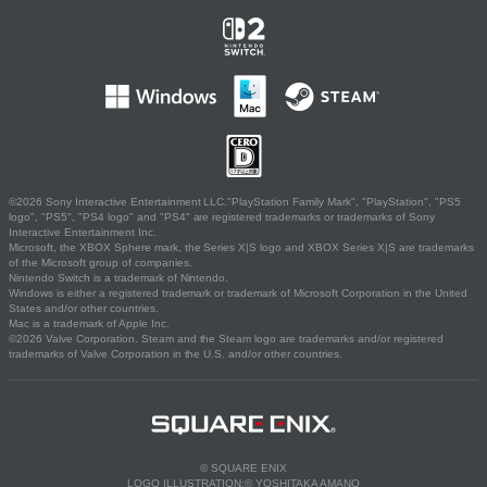
©2026 Sony Interactive Entertainment LLC."PlayStation Family Mark", "PlayStation", "PS5
logo", "PS5", "PS4 logo" and "PS4" are registered trademarks or trademarks of Sony
Interactive Entertainment Inc.
Microsoft, the XBOX Sphere mark, the Series X|S logo and XBOX Series X|S are trademarks
of the Microsoft group of companies.
Nintendo Switch is a trademark of Nintendo.
Windows is either a registered trademark or trademark of Microsoft Corporation in the United
States and/or other countries.
Mac is a trademark of Apple Inc.
©2026 Valve Corporation. Steam and the Steam logo are trademarks and/or registered
trademarks of Valve Corporation in the U.S. and/or other countries.
© SQUARE ENIX
LOGO ILLUSTRATION:© YOSHITAKA AMANO