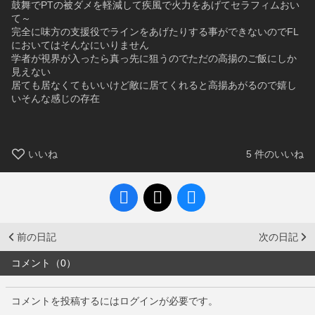
鼓舞でPTの被ダメを軽減して疾風で火力をあげてセラフィムおい
て～
完全に味方の支援役でラインをあげたりする事ができないのでFL
においてはそんなにいりません
学者が視界が入ったら真っ先に狙うのでただの高揚のご飯にしか
見えない
居ても居なくてもいいけど敵に居てくれると高揚あがるので嬉し
いそんな感じの存在
いいね
5
件のいいね
前の日記
次の日記
コメント（0）
コメントを投稿するにはログインが必要です。