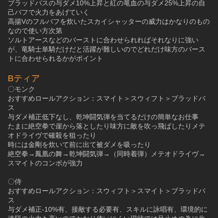
ブラッドバスの与ダメ10%上昇と紅の竜血の与ダメ25%上昇の自
己バフで火力をあげていく
高揚Vのフルバフを炊いたスカイシャッターの威力はかなりのもの
なので使い方次第
ソルトアースなどのバーストに合わせられればそれなりに強い
が、竜騎士単騎だけだと活躍が難しいのでどれだけ味方のバース
トに合わせられるかがポイント
Bティア
〇モンク
おすすめロールアクション：スマイト＞スウィフト＞ブラッドバ
ス
与ダメ補正低下なし、乾坤闘気弾を当てるだけの簡単なお仕事
たまに絶空拳で崖から落としたり味方に敵を吹っ飛ばしたりメテ
オドライヴで確殺を狙ったり
時には金剛を炊いて前に出て被ダメを吸ったり
絶空拳→鳳凰の舞→乾坤闘気弾→（同時着弾）メテオドライヴ→
スマイトのコンボが強力
〇侍
おすすめロールアクション：スウィフト＞スマイト＞ブラッドバ
ス
与ダメ補正-10%有、接敵する必要有、スキルに詠唱有、環境的に