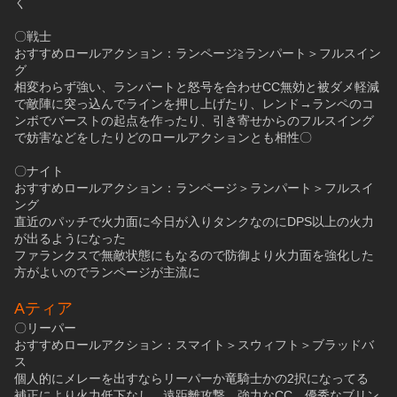
く
〇戦士
おすすめロールアクション：ランページ≧ランパート＞フルスイン
グ
相変わらず強い、ランパートと怒号を合わせCC無効と被ダメ軽減
で敵陣に突っ込んでラインを押し上げたり、レンド→ランペのコ
ンボでバーストの起点を作ったり、引き寄せからのフルスイング
で妨害などをしたりどのロールアクションとも相性〇
〇ナイト
おすすめロールアクション：ランページ＞ランパート＞フルスイ
ング
直近のパッチで火力面に今日が入りタンクなのにDPS以上の火力
が出るようになった
ファランクスで無敵状態にもなるので防御より火力面を強化した
方がよいのでランページが主流に
Aティア
〇リーパー
おすすめロールアクション：スマイト＞スウィフト＞ブラッドバ
ス
個人的にメレーを出すならリーパーか竜騎士かの2択になってる
補正により火力低下なし、遠距離攻撃、強力なCC、優秀なブリン