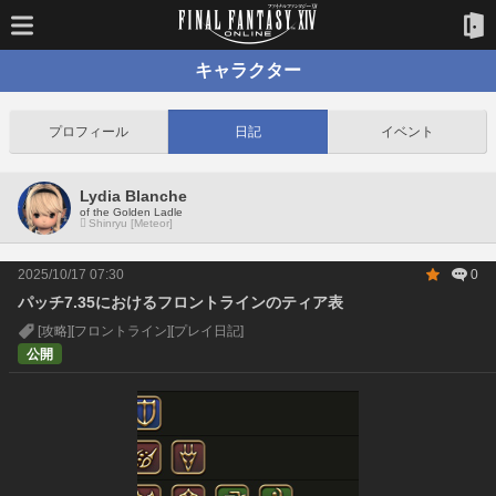
キャラクター
プロフィール
日記
イベント
Lydia Blanche
of the Golden Ladle
Shinryu [Meteor]
2025/10/17 07:30
0
パッチ7.35におけるフロントラインのティア表
[攻略]
[フロントライン]
[プレイ日記]
公開