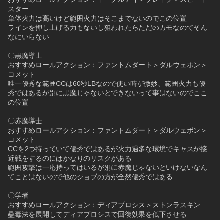
スター
単体火力は高いけど範囲火力はそこまでないのでこの位置
ラインを押し上げる力もないし狙われたらただのカモなのでそん
なにいらない
〇黒魔導士
おすすめロールアクション：ファントムダート＞ダルウェポン＞
コメット
唯一優秀な範囲CCは60秒LBなので使い時が微妙、範囲火力も優
秀ではあるが別に黒魔じゃないとできないって事はないのでここ
の位置
〇赤魔導士
おすすめロールアクション：ファントムダート＞ダルウェポン＞
コメット
CCを2つ持っていて優秀ではあるが火力過多な環境でキャスが接
近戦をするのにはかなりのリスクがある
範囲攻撃は一応持ってはいるが別に赤魔じゃないといけないなん
てことはないので他のジョブの方が全然優秀ではある
〇学者
おすすめロールアクション：ディアブロシス＞ストンラスキン
蠱毒法を展開してディアブロシスで回復効果を低下させる