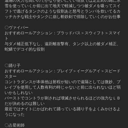
遠隔の火力も高いのでかなり使いにくい現状では足止めの為に氷
雪を使っていくか前に出て地天で軽減しつつ被ダメを吸ってスイ
フトで逃げるタンクのような役割あと怒号とランパを炊いてるカ
ッチカチな戦士やタンクに崩し斬鉄剣で排除していくのがお仕事
〇ヴァイパー
おすすめロールアクション：ブラッドバス＞スウィフト＞スマイ
ト
与ダメ補正低下なし、遠距離攻撃有、タンク以上の被ダメ補正、
蛇鱗でデコイ的な役割
〇踊り子
おすすめロールアクション：ブレイブ＞イーグルアイ＞スピード
スター
コントラダンスが本体他は射程が短いので遠隔としては微妙、ブ
レイブを使用して人数有利の時じゃないと前に出られないほど弱
いかもしれない
バーストでコントラが刺されば壊滅させられるほどの強力なＬＢ
だが決めるのは難しい
最近ではナイトにかばわれて踊っている踊り子をよくみかけるよ
うになった
〇占星術師