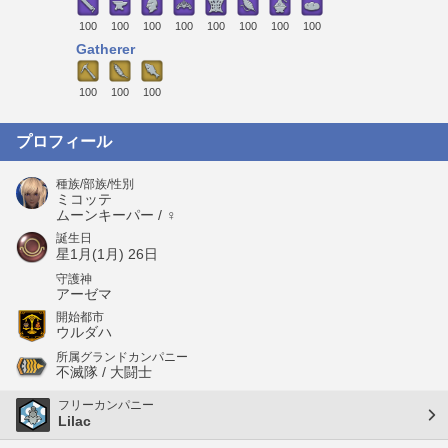
100
100
100
100
100
100
100
100
Gatherer
100
100
100
プロフィール
種族/部族/性別
ミコッテ
ムーンキーパー / ♀
誕生日
星1月(1月) 26日
守護神
アーゼマ
開始都市
ウルダハ
所属グランドカンパニー
不滅隊 / 大闘士
フリーカンパニー
Lilac