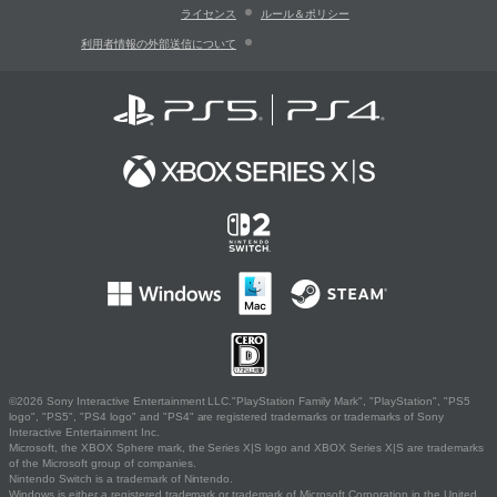
ライセンス
ルール＆ポリシー
利用者情報の外部送信について
©2026 Sony Interactive Entertainment LLC."PlayStation Family Mark", "PlayStation", "PS5
logo", "PS5", "PS4 logo" and "PS4" are registered trademarks or trademarks of Sony
Interactive Entertainment Inc.
Microsoft, the XBOX Sphere mark, the Series X|S logo and XBOX Series X|S are trademarks
of the Microsoft group of companies.
Nintendo Switch is a trademark of Nintendo.
Windows is either a registered trademark or trademark of Microsoft Corporation in the United