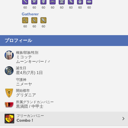
60
60
60
60
60
60
60
60
Gatherer
60
60
60
プロフィール
種族/部族/性別
ミコッテ
ムーンキーパー / ♂
誕生日
星4月(7月) 1日
守護神
ニメーヤ
開始都市
グリダニア
所属グランドカンパニー
黒渦団 / 中甲士
フリーカンパニー
Combo !