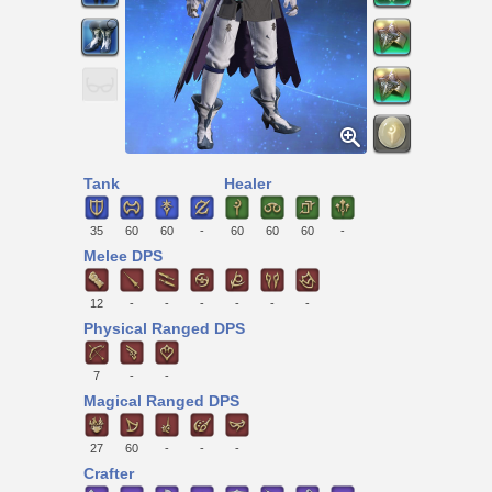
Tank
Healer
35
60
60
-
60
60
60
-
Melee DPS
12
-
-
-
-
-
-
Physical Ranged DPS
7
-
-
Magical Ranged DPS
27
60
-
-
-
Crafter