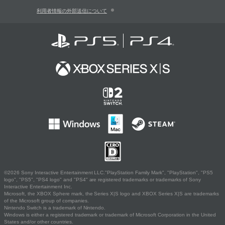
利用者情報の外部送信について
©2026 Sony Interactive Entertainment LLC."PlayStation Family Mark", "PlayStation", "PS5
logo", "PS5", "PS4 logo" and "PS4" are registered trademarks or trademarks of Sony
Interactive Entertainment Inc.
Microsoft, the XBOX Sphere mark, the Series X|S logo and XBOX Series X|S are trademarks
of the Microsoft group of companies.
Nintendo Switch is a trademark of Nintendo.
Windows is either a registered trademark or trademark of Microsoft Corporation in the United
States and/or other countries.