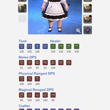
Tank
Healer
100
100
100
-
100
100
100
100
Melee DPS
61
100
60
62
100
-
-
Physical Ranged DPS
100
100
100
Magical Ranged DPS
89
100
100
100
80
Crafter