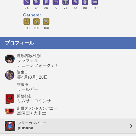
74
78
80
77
74
73
80
100
Gatherer
100
100
100
プロフィール
種族/部族/性別
ララフェル
デューンフォーク / ♀
誕生日
霊4月(8月) 28日
守護神
ラールガー
開始都市
リムサ・ロミンサ
所属グランドカンパニー
黒渦団 / 大甲士
フリーカンパニー
punana