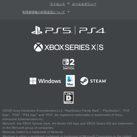
ライセンス
ルール＆ポリシー
利用者情報の外部送信について
©2026 Sony Interactive Entertainment LLC."PlayStation Family Mark", "PlayStation", "PS5
logo", "PS5", "PS4 logo" and "PS4" are registered trademarks or trademarks of Sony
Interactive Entertainment Inc.
Microsoft, the XBOX Sphere mark, the Series X|S logo and XBOX Series X|S are trademarks
of the Microsoft group of companies.
Nintendo Switch is a trademark of Nintendo.
Windows is either a registered trademark or trademark of Microsoft Corporation in the United