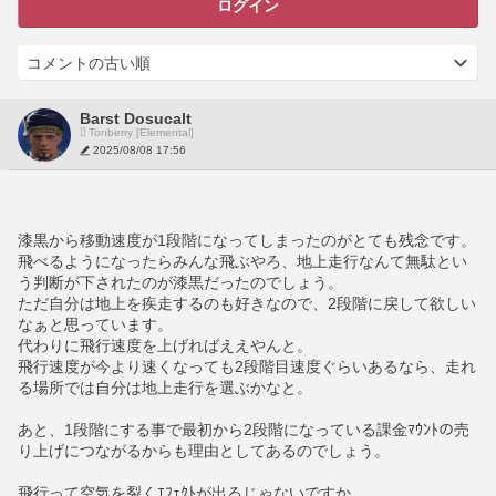
ログイン
Barst Dosucalt
Tonberry [Elemental]
2025/08/08 17:56
漆黒から移動速度が1段階になってしまったのがとても残念です。
飛べるようになったらみんな飛ぶやろ、地上走行なんて無駄とい
う判断が下されたのが漆黒だったのでしょう。
ただ自分は地上を疾走するのも好きなので、2段階に戻して欲しい
なぁと思っています。
代わりに飛行速度を上げればええやんと。
飛行速度が今より速くなっても2段階目速度ぐらいあるなら、走れ
る場所では自分は地上走行を選ぶかなと。
あと、1段階にする事で最初から2段階になっている課金ﾏｳﾝﾄの売
り上げにつながるからも理由としてあるのでしょう。
飛行って空気を裂くｴﾌｪｸﾄが出るじゃないですか。