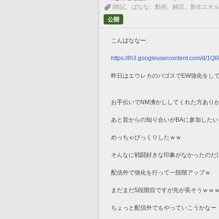
[雑記、ばなな、動画、解説、新生エオル
公開
こんばななー
https://lh3.googleusercontent.com/
昨日はエウレカのバゴスでEW強化をし
お手伝いでNM沸かししてくれた方あり
あと昔からの知り合いがBAに参加した
めっちゃびっくりしたｗｗ
そんなに戦闘好きな印象がなかったのだ
配信外で強化を行って一段階アップｗ
まだまだ5段階目ですが先が長そうｗｗ
ちょっと配信外でもやっていこうかなー