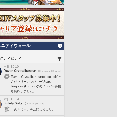
ュニティウォール
クティビティ
本日 16:19
Raven Crystalbunbun
Louisoix [Chaos]
Raven Crystalbunbun(
Louisoix)さ
んがフリーカンパニー"Stars
Requiem(Louisoix)"のメンバー募集
を開始しました。
本日 16:19
Littlety Dolly
Hades [Mana]
「久々に☺️」を公開しました。