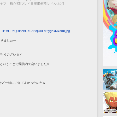
ゼア、初心者]
[プレイ日記]
[雑記]
[レベル上げ]
d/1Q6F1BYtDPbQRB2BUK0ArMjU0FM5ygokM=s0#.jpg
てきましたー
がとうございます
いということで配信内で会いましたｗ
けど一緒にできてよかったのだｗ
ｗ