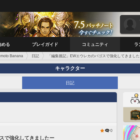
始める
プレイガイド
コミュニティ
ラ
imoto Banana
日記
「編集後記」EWエウレカのバゴスで強化してきました
キャラクター
日記
0
ゴスで強化してきましたー