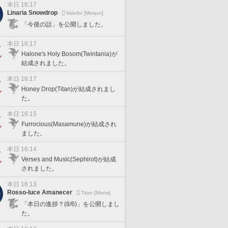
本日 16:17
Linaria Snowdrop
Valefor [Meteor]
「今後の話」を公開しました。
本日 16:17
Halone's Holy Bosom(Twintania)が
結成されました。
本日 16:17
Honey Drop(Titan)が結成されまし
た。
本日 16:15
Furrocious(Masamune)が結成され
ました。
本日 16:14
Verses and Music(Sephirot)が結成
されました。
本日 16:13
Rosso-luce Amanecer
Titan [Mana]
「本日の進捗？(8/6)」を公開しまし
た。