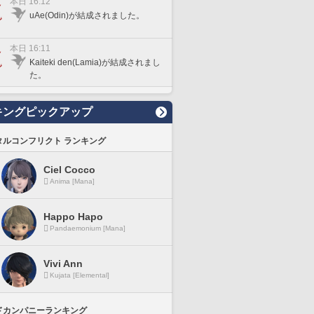
本日 16:12
uAe(Odin)が結成されました。
本日 16:11
Kaiteki den(Lamia)が結成されまし
た。
キングピックアップ
タルコンフリクト ランキング
Ciel Cocco
Anima [Mana]
Happo Hapo
Pandaemonium [Mana]
Vivi Ann
Kujata [Elemental]
ドカンパニーランキング