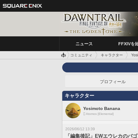
ニュース
FFXIVを
コミュニティ
キャラクター
Yos
プロフィール
キャラクター
Yosimoto Banana
Atomos [Elemental]
2026/06/12 13:39
「編集後記」EWエウレカのバ