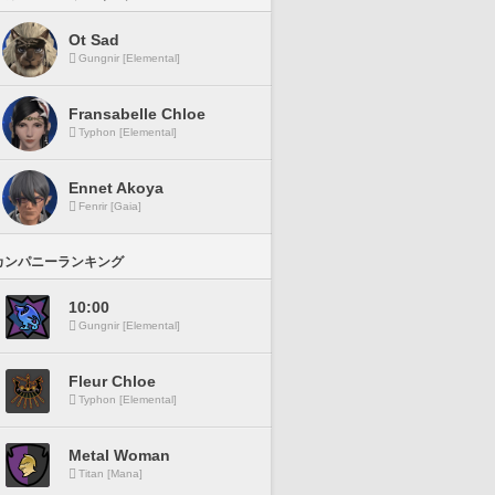
Ot Sad
Gungnir [Elemental]
Fransabelle Chloe
Typhon [Elemental]
Ennet Akoya
Fenrir [Gaia]
カンパニーランキング
10:00
Gungnir [Elemental]
Fleur Chloe
Typhon [Elemental]
Metal Woman
Titan [Mana]