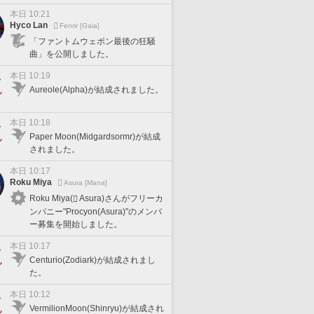
本日 10:21
Hyco Lan
Fenrir [Gaia]
「ファントムウェポン最後の狂騒
曲」を公開しました。
本日 10:19
Aureole(Alpha)が結成されました。
本日 10:18
Paper Moon(Midgardsormr)が結成
されました。
本日 10:17
Roku Miya
Asura [Mana]
Roku Miya(
Asura)さんがフリーカ
ンパニー"Procyon(Asura)"のメンバ
ー募集を開始しました。
本日 10:17
Centurio(Zodiark)が結成されまし
た。
本日 10:12
VermilionMoon(Shinryu)が結成され