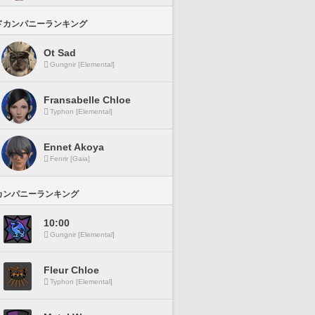
ドカンパニーランキング
Ot Sad
Gungnir [Elemental]
Fransabelle Chloe
Typhon [Elemental]
Ennet Akoya
Fenrir [Gaia]
カンパニーランキング
10:00
Gungnir [Elemental]
Fleur Chloe
Typhon [Elemental]