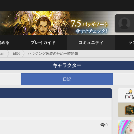
始める
プレイガイド
コミュニティ
ラ
ian
日記
ハウジング改装のため一時閉鎖
キャラクター
日記
0