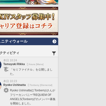
ュニティウォール
クティビティ
本日 10:24
Tamayuki Rikka
Asura [Mana]
「セミファイナル」を公開しまし
た。
本日 10:23
Ryoko Ushinatta
Tonberry [Elemental]
Ryoko Ushinatta(
Tonberry)さんが
フリーカンパニー"REQUIEM OF
ANGELS(Tonberry)"のメンバー募集
を開始しました。