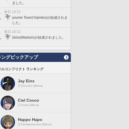
ました。
本日 10:11
youme Town(Yojimbo)が結成されま
した。
本日 10:11
Zeiss(Maduin)が結成されました。
キングピックアップ
タルコンフリクト ランキング
Jay Eins
Chocobo [Mana]
Ciel Cocco
Anima [Mana]
Happo Hapo
Pandaemonium [Mana]