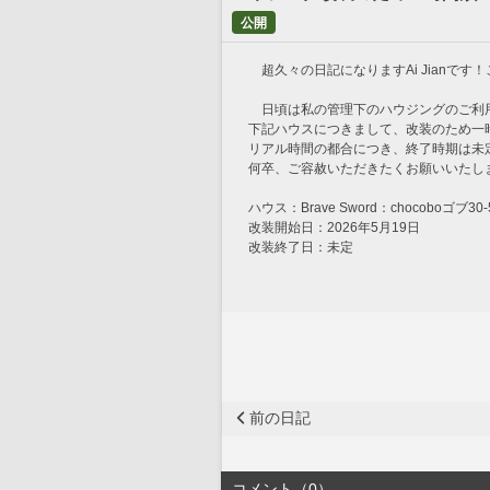
公開
　超久々の日記になりますAi Jianで
　日頃は私の管理下のハウジングのご利
下記ハウスにつきまして、改装のため一
リアル時間の都合につき、終了時期は未
何卒、ご容赦いただきたくお願いいたし
ハウス：Brave Sword：chocoboゴブ
改装開始日：2026年5月19日
改装終了日：未定
前の日記
コメント（0）