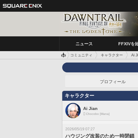
ニュース
FFXIVを
コミュニティ
キャラクター
Ai J
プロフィール
キャラクター
Ai Jian
Chocobo [Mana]
2026/05/19 07:27
ハウジング改装のため一時閉鎖