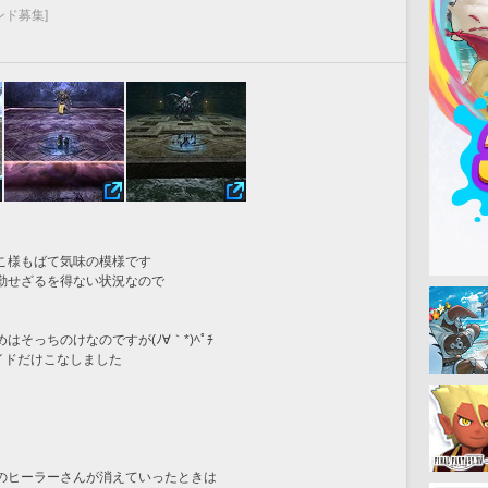
ンド募集]
こ様もばて気味の模様です
勤せざるを得ない状況なので
そっちのけなのですが(ﾉ∀｀*)ﾍﾟﾁ
イドだけこなしました
」
のヒーラーさんが消えていったときは