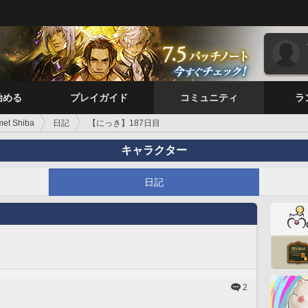
始める
プレイガイド
コミュニティ
ラ
et Shiba
日記
【にっき】187日目
キャラクター
日記
2