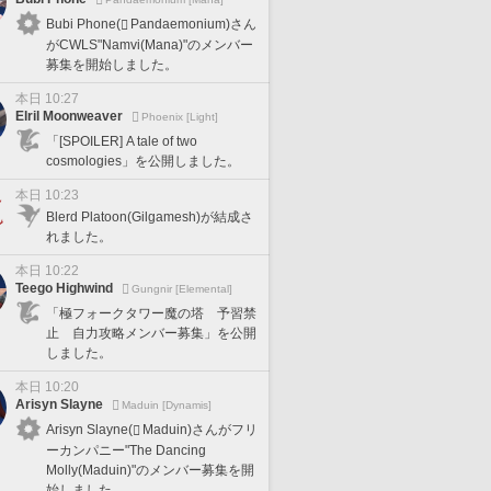
Bubi Phone(
Pandaemonium)さん
がCWLS"Namvi(Mana)"のメンバー
募集を開始しました。
本日 10:27
Elril Moonweaver
Phoenix [Light]
「[SPOILER] A tale of two
cosmologies」を公開しました。
本日 10:23
Blerd Platoon(Gilgamesh)が結成さ
れました。
本日 10:22
Teego Highwind
Gungnir [Elemental]
「極フォークタワー魔の塔 予習禁
止 自力攻略メンバー募集」を公開
しました。
本日 10:20
Arisyn Slayne
Maduin [Dynamis]
Arisyn Slayne(
Maduin)さんがフリ
ーカンパニー"The Dancing
Molly(Maduin)"のメンバー募集を開
始しました。