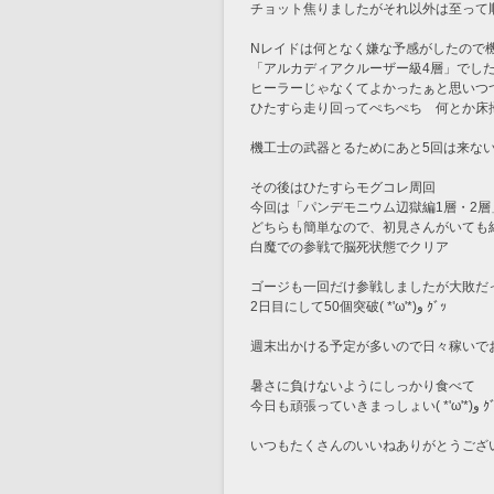
チョット焦りましたがそれ以外は至って順調に
Nレイドは何となく嫌な予感がしたので
「アルカディアクルーザー級4層」でした(ﾉ∀
ヒーラーじゃなくてよかったぁと思いつ
ひたすら走り回ってぺちぺち　何とか床
機工士の武器とるためにあと5回は来ない
その後はひたすらモグコレ周回
今回は「パンデモニウム辺獄編1層・2
どちらも簡単なので、初見さんがいても
白魔での参戦で脳死状態でクリア
ゴージも一回だけ参戦しましたが大敗だった
2日目にして50個突破( *'ω'*)و ｸﾞｯ
週末出かける予定が多いので日々稼いでおかな
暑さに負けないようにしっかり食べて
今日も頑張っていきまっしょい( 
いつもたくさんのいいねありがとうござ