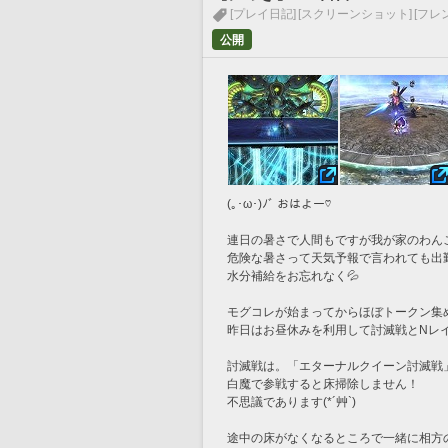
[プレイ日記]
[スクリーンショット]
[フレ
公開
(｡･ω･)ﾉﾞ おはよー♡
連日の暑さで人間もですが我が家のわん
危険な暑さって天気予報で言われても出
水分補給をお忘れなく💦
モグコレが始まってからほぼトークン集めは
昨日はお昼休みを利用して討滅戦とNレ
討滅戦は。「エターナルクイーン討滅戦
白魔で参戦すると床掃除しません！
不思議であります(*´艸`)
途中の床がなくなるところで一緒に相方