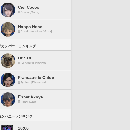
Ciel Cocco
Anima [Mana]
Happo Hapo
Pandaemonium [Mana]
ドカンパニーランキング
Ot Sad
Gungnir [Elemental]
Fransabelle Chloe
Typhon [Elemental]
Ennet Akoya
Fenrir [Gaia]
カンパニーランキング
10:00