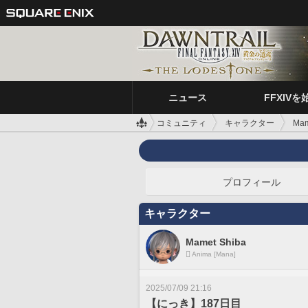
ニュース
FFXIVを
コミュニティ
キャラクター
Mam
プロフィール
キャラクター
Mamet Shiba
Anima [Mana]
2025/07/09 21:16
【にっき】187日目