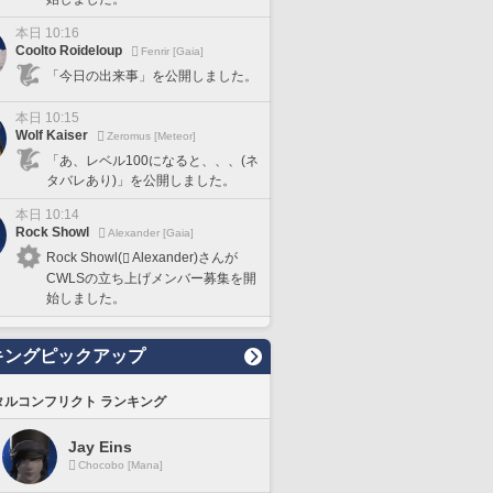
本日 10:16
Coolto Roideloup
Fenrir [Gaia]
「今日の出来事」を公開しました。
本日 10:15
Wolf Kaiser
Zeromus [Meteor]
「あ、レベル100になると、、、(ネ
タバレあり)」を公開しました。
本日 10:14
Rock Showl
Alexander [Gaia]
Rock Showl(
Alexander)さんが
CWLSの立ち上げメンバー募集を開
始しました。
キングピックアップ
タルコンフリクト ランキング
Jay Eins
Chocobo [Mana]