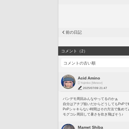
前の日記
コメント（2）
Acid Amino
Yojimbo [Meteor]
2025/07/09 21:47
パンデモ周回みんなやってるのかぁ
自分はアチブ狙いだからどうしてもPvP
PvPシャキらない時間はその方法で集めてみよう
モグコレ周回して暑さを吹き飛ばそう♪
Mamet Shiba