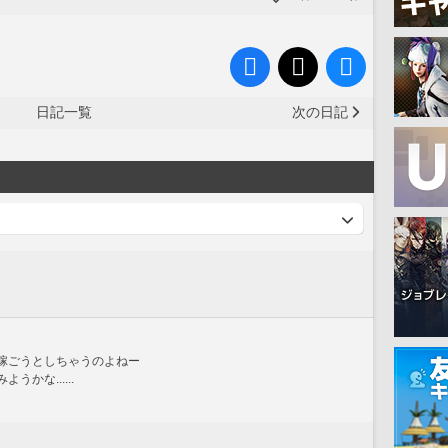
日記一覧
次の日記
で稼ごうとしちゃうのよねー
かな......