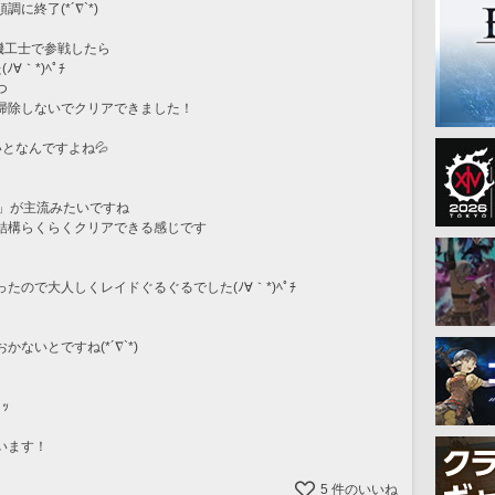
終了(*´∇`*)
機工士で参戦したら
｀*)ﾍﾟﾁ
つ
掃除しないでクリアできました！
となんですよね💦
層」が主流みたいですね
結構らくらくクリアできる感じです
ので大人しくレイドぐるぐるでした(ﾉ∀｀*)ﾍﾟﾁ
いとですね(*´∇`*)
*'ω'*)و ｸﾞｯ
います！
5
件のいいね