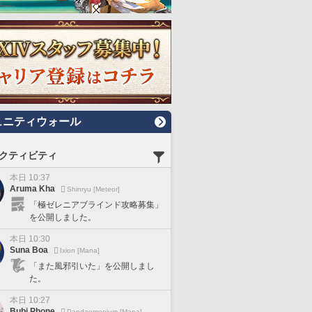
ュニティウォール
クティビティ
本日 10:37
Aruma Kha
Shinryu [Meteor]
「極ゼレニアブラインド攻略募集」
を公開しました。
本日 10:30
Suna Boa
Ixion [Mana]
「また風邪引いた」を公開しまし
た。
本日 10:27
Bubi Phone
Pandaemonium [Mana]