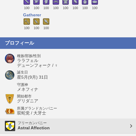
100
100
100
100
100
100
100
100
Gatherer
100
100
100
プロフィール
種族/部族/性別
ララフェル
デューンフォーク / ♀
誕生日
星5月(9月) 31日
守護神
メネフィナ
開始都市
グリダニア
所属グランドカンパニー
双蛇党 / 大牙士
フリーカンパニー
Astral Affection