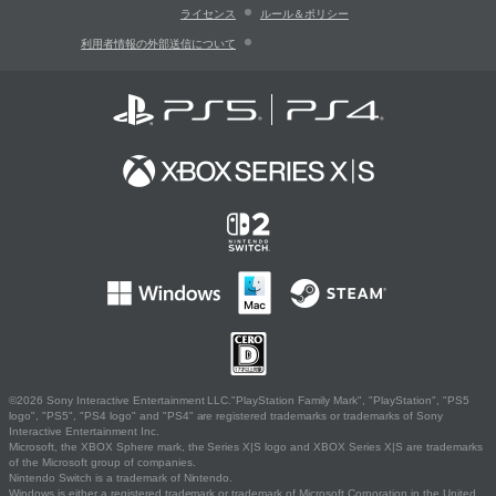
ライセンス
ルール＆ポリシー
利用者情報の外部送信について
©2026 Sony Interactive Entertainment LLC."PlayStation Family Mark", "PlayStation", "PS5
logo", "PS5", "PS4 logo" and "PS4" are registered trademarks or trademarks of Sony
Interactive Entertainment Inc.
Microsoft, the XBOX Sphere mark, the Series X|S logo and XBOX Series X|S are trademarks
of the Microsoft group of companies.
Nintendo Switch is a trademark of Nintendo.
Windows is either a registered trademark or trademark of Microsoft Corporation in the United