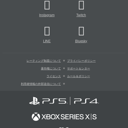
Instagram
Twitch
LINE
Bluesky
レーティング制度について
プライバシーポリシー
著作権について
サポートセンター
ライセンス
ルール＆ポリシー
利用者情報の外部送信について