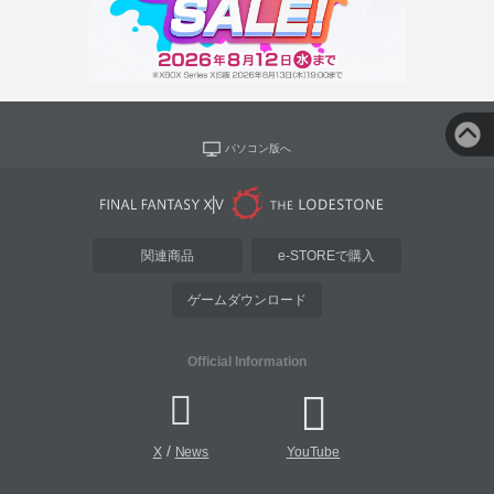
パソコン版へ
関連商品
e-STOREで購入
ゲームダウンロード
Official Information
/
X
News
YouTube