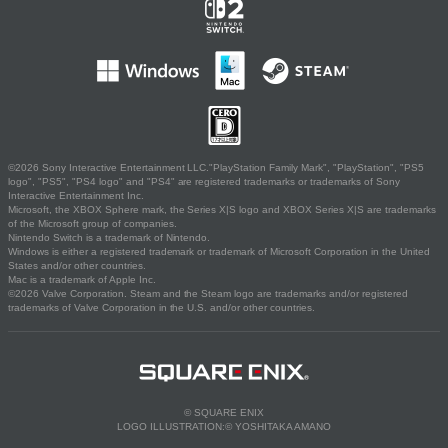
©2026 Sony Interactive Entertainment LLC."PlayStation Family Mark", "PlayStation", "PS5
logo", "PS5", "PS4 logo" and "PS4" are registered trademarks or trademarks of Sony
Interactive Entertainment Inc.
Microsoft, the XBOX Sphere mark, the Series X|S logo and XBOX Series X|S are trademarks
of the Microsoft group of companies.
Nintendo Switch is a trademark of Nintendo.
Windows is either a registered trademark or trademark of Microsoft Corporation in the United
States and/or other countries.
Mac is a trademark of Apple Inc.
©2026 Valve Corporation. Steam and the Steam logo are trademarks and/or registered
trademarks of Valve Corporation in the U.S. and/or other countries.
© SQUARE ENIX
LOGO ILLUSTRATION:© YOSHITAKA AMANO