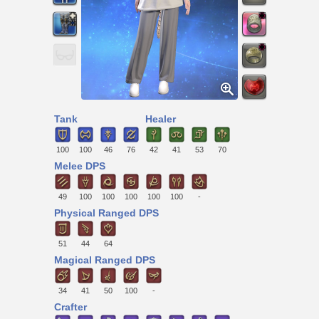
Tank
Healer
100
100
46
76
42
41
53
70
Melee DPS
49
100
100
100
100
100
-
Physical Ranged DPS
51
44
64
Magical Ranged DPS
34
41
50
100
-
Crafter