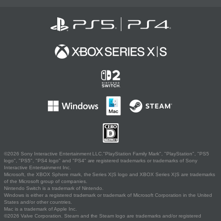
©2026 Sony Interactive Entertainment LLC."PlayStation Family Mark", "PlayStation", "PS5
logo", "PS5", "PS4 logo" and "PS4" are registered trademarks or trademarks of Sony
Interactive Entertainment Inc.
Microsoft, the XBOX Sphere mark, the Series X|S logo and XBOX Series X|S are trademarks
of the Microsoft group of companies.
Nintendo Switch is a trademark of Nintendo.
Windows is either a registered trademark or trademark of Microsoft Corporation in the United
States and/or other countries.
Mac is a trademark of Apple Inc.
©2026 Valve Corporation. Steam and the Steam logo are trademarks and/or registered