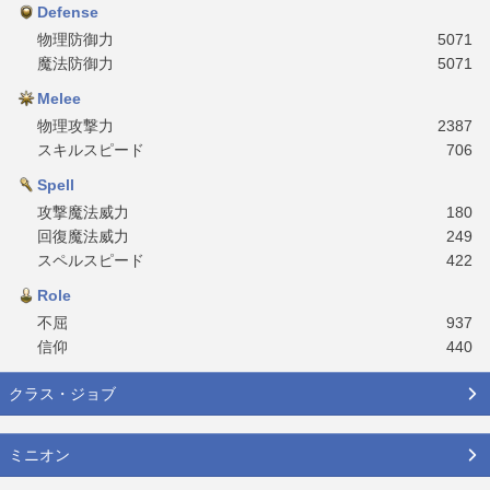
Defense
物理防御力
5071
魔法防御力
5071
Melee
物理攻撃力
2387
スキルスピード
706
Spell
攻撃魔法威力
180
回復魔法威力
249
スペルスピード
422
Role
不屈
937
信仰
440
クラス・ジョブ
ミニオン