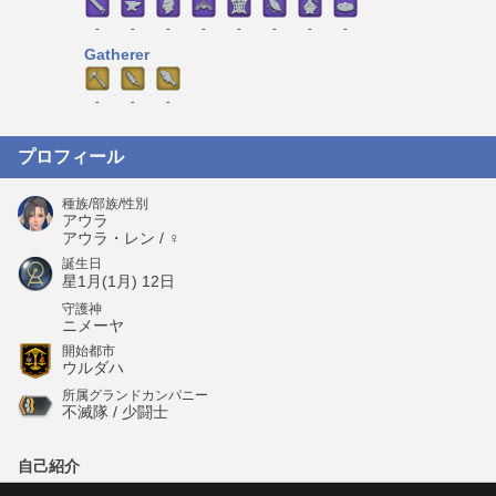
-
-
-
-
-
-
-
-
Gatherer
-
-
-
プロフィール
種族/部族/性別
アウラ
アウラ・レン / ♀
誕生日
星1月(1月) 12日
守護神
ニメーヤ
開始都市
ウルダハ
所属グランドカンパニー
不滅隊 / 少闘士
自己紹介