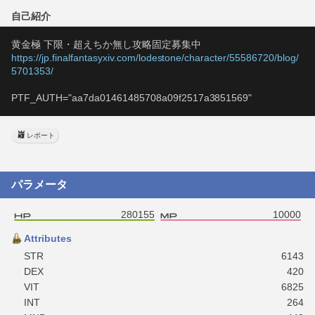
自己紹介
黄金極 下限・超えちか無し攻略固定募集中
https://jp.finalfantasyxiv.com/lodestone/character/55586720/blog/
5701353/
PTF_AUTH="aa7da01461485708a09f2517a3851569"
レポート
パラメータ
280155
10000
Attributes
STR
6143
DEX
420
VIT
6825
INT
264