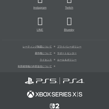
Instagram
Twitch
LINE
Bluesky
レーティング制度について
プライバシーポリシー
著作権について
サポートセンター
ライセンス
ルール＆ポリシー
利用者情報の外部送信について