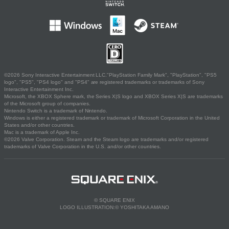
©2026 Sony Interactive Entertainment LLC."PlayStation Family Mark", "PlayStation", "PS5
logo", "PS5", "PS4 logo" and "PS4" are registered trademarks or trademarks of Sony
Interactive Entertainment Inc.
Microsoft, the XBOX Sphere mark, the Series X|S logo and XBOX Series X|S are trademarks
of the Microsoft group of companies.
Nintendo Switch is a trademark of Nintendo.
Windows is either a registered trademark or trademark of Microsoft Corporation in the United
States and/or other countries.
Mac is a trademark of Apple Inc.
©2026 Valve Corporation. Steam and the Steam logo are trademarks and/or registered
trademarks of Valve Corporation in the U.S. and/or other countries.
© SQUARE ENIX
LOGO ILLUSTRATION:© YOSHITAKA AMANO