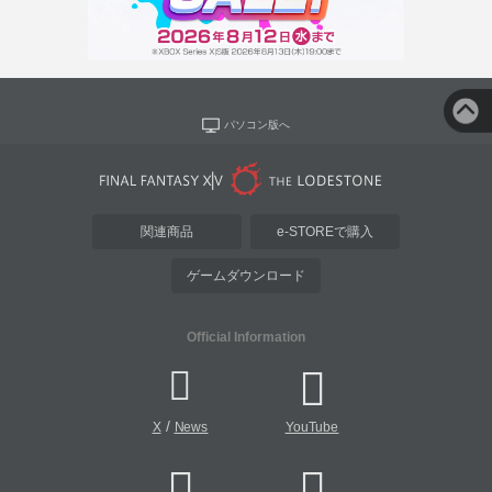
パソコン版へ
関連商品
e-STOREで購入
ゲームダウンロード
Official Information
/
X
News
YouTube