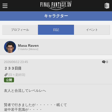
キャラクター
プロフィール
日記
イベント
Masa Raven
Valefor [Meteor]
2026/06/12 23:45
0
２３３日目
[日々是好日]
公開
友人と合流してレベルレへ
賢者で行きましたが・・・・・・眠くて
途中若干意識が・・・・