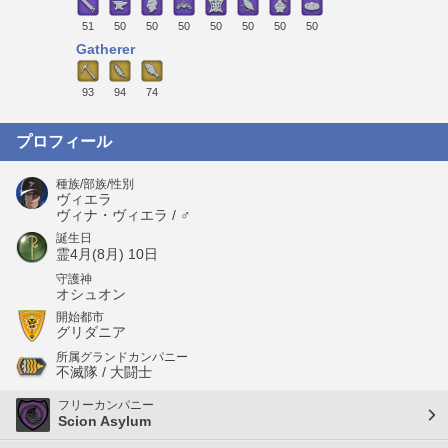
51
50
50
50
50
50
50
50
Gatherer
93
94
74
プロフィール
種族/部族/性別
ヴィエラ
ヴィナ・ヴィエラ / ♂
誕生日
霊4月(8月) 10日
守護神
オシュオン
開始都市
グリダニア
所属グランドカンパニー
不滅隊 / 大闘士
フリーカンパニー
Scion Asylum