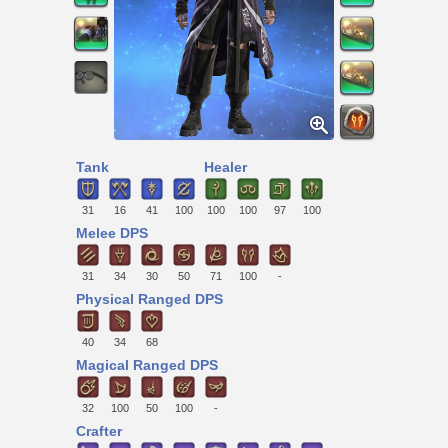
Tank
Healer
31
16
41
100
100
100
97
100
Melee DPS
31
34
30
50
71
100
-
Physical Ranged DPS
40
34
68
Magical Ranged DPS
32
100
50
100
-
Crafter