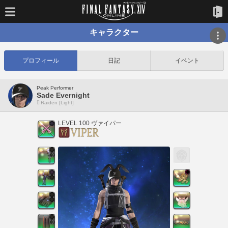
キャラクター
プロフィール
日記
イベント
Peak Performer
Sade Evernight
Raiden [Light]
LEVEL 100 ヴァイパー