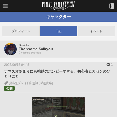
キャラクター
プロフィール
日記
イベント
Gambler
Tkonsome Saikyou
Yojimbo [Meteor]
2026/06/15 04:45
1
ナマズオあまりにも桃鉄のボンビーすぎる。初心者ヒカセンのひ
とりごと
[雑記]
[プレイ日記]
[初心者]
[攻略]
公開