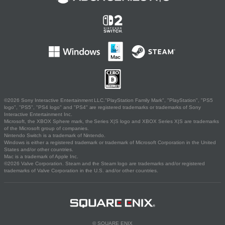
©2026 Sony Interactive Entertainment LLC."PlayStation Family Mark", "PlayStation", "PS5
logo", "PS5", "PS4 logo" and "PS4" are registered trademarks or trademarks of Sony
Interactive Entertainment Inc.
Microsoft, the XBOX Sphere mark, the Series X|S logo and XBOX Series X|S are trademarks
of the Microsoft group of companies.
Nintendo Switch is a trademark of Nintendo.
Windows is either a registered trademark or trademark of Microsoft Corporation in the United
States and/or other countries.
Mac is a trademark of Apple Inc.
©2026 Valve Corporation. Steam and the Steam logo are trademarks and/or registered
trademarks of Valve Corporation in the U.S. and/or other countries.
© SQUARE ENIX