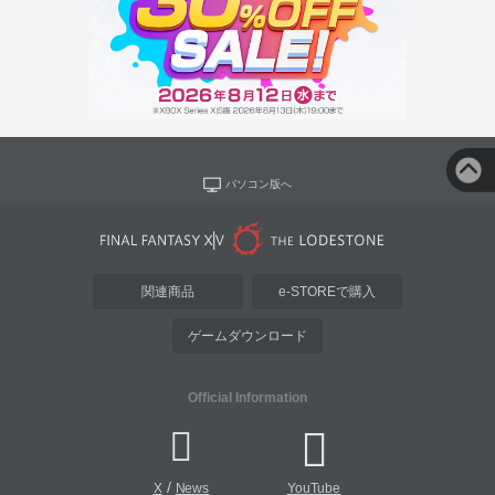
パソコン版へ
関連商品
e-STOREで購入
ゲームダウンロード
Official Information
/
X
News
YouTube