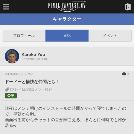
キャラクター
プロフィール
日記
イベント
Karoku You
Yojimbo [Meteor]
2026/06/13 11:52
2
ドードーと愉快な仲間たち！
[プレイ日記]
[コメント歓迎]
公開
昨夜はメンテ明けのインストールに時間かかって寝てしまったの
で、早朝からIN。
画面出る前からチャットの音が聞こえる。ほんとに何時でも誰か
居るw