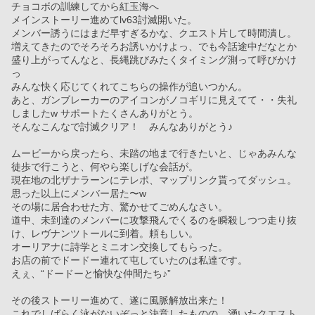
チョコボの訓練してから紅玉海へ
メインストーリー進めてlv63討滅開いた。
メンバー誘うにはまだ早すぎるかな、クエスト片して時間潰し。
増えてきたのでそろそろお誘いかけよっ、でも今話途中だなとか
盛り上がってんなと、長縄跳びみたくタイミング測って呼びかけ
っ
みんな快く応じてくれてこちらの操作が追いつかん。
あと、ガンブレーカーのアイコンがノコギリに見えてて・・失礼
しましたw サポートたくさんありがとう。
そんなこんなで討滅クリア！　みんなありがとう♪
ムービーから戻ったら、未踏の地まで行きたいと、じゃあみんな
徒歩で行こうと、何やら楽しげな会話が。
現在地の北ザナラーンにテレポ、マップリンク貰ってダッシュ。
思った以上にメンバー居た〜w
その場に居合わせた方、驚かせてごめんなさい。
道中、未到達のメンバーに攻撃飛んでくるのを瞬殺しつつ走り抜
け、レヴナンツトールに到着。頼もしい。
オーリアナに詩学とミニオン交換してもらった。
お店の前でドードー連れて屯していたのは私達です。
えぇ、“ドードーと愉快な仲間たち♪”
その後ストーリー進めて、遂に風脈解放出来た！　
これでしばらく泳がないぞっと決意したものの、湧いたクエスト