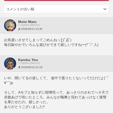
Moto Maru
Yojimbo [Meteor]
2026/06/13 13:36
お気遣いさせてしまってごめんねっ∑(ﾟДﾟ)
毎日賑やかでいろんな遊びができて嬉しいですねー(*´▽`人)
Karoku You
Yojimbo [Meteor]
2026/06/13 21:18
いや、聞いてるの楽しくて、 途中で遮りたくないってだけだよ(￣
∀￣)p 
そして、Aモブと知らずに喧嘩売って、あっさりのされてへそ天で
赤旗あげて呟いたところ、みんなが颯爽と現れてあっけなく復讐
を果たせたの、嬉しかった。
ありがとうございました‼︎