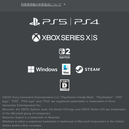
利用者情報の外部送信について
©2026 Sony Interactive Entertainment LLC."PlayStation Family Mark", "PlayStation", "PS5
logo", "PS5", "PS4 logo" and "PS4" are registered trademarks or trademarks of Sony
Interactive Entertainment Inc.
Microsoft, the XBOX Sphere mark, the Series X|S logo and XBOX Series X|S are trademarks
of the Microsoft group of companies.
Nintendo Switch is a trademark of Nintendo.
Windows is either a registered trademark or trademark of Microsoft Corporation in the United
States and/or other countries.