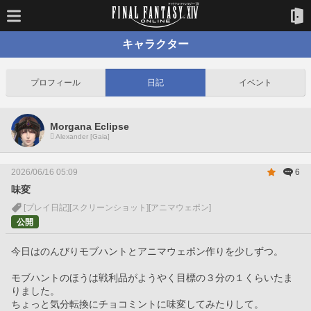
キャラクター
プロフィール
日記
イベント
Morgana Eclipse
Alexander [Gaia]
2026/06/16 05:09
6
味変
[プレイ日記]
[スクリーンショット]
[アニマウェポン]
公開
今日はのんびりモブハントとアニマウェポン作りを少しずつ。
モブハントのほうは戦利品がようやく目標の３分の１くらいたま
りました。
ちょっと気分転換にチョコミントに味変してみたりして。