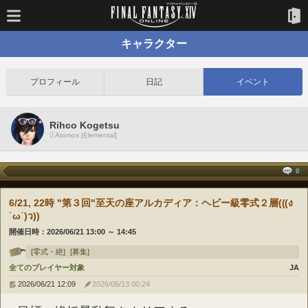
キャラクター
プロフィール
日記
イベント
Rihco Kogetsu
Atomos [Elemental]
0
6/21, 22時 "第３回"至天の座アルカディア：ヘビー級零式２層(((ง
˙ω˙)ว))
開催日時：
2026/06/21 13:00
～
14:45
[零式・絶]
[募集]
全てのプレイヤー対象
JA
2026/06/21 12:09
2026/06/13 00:24