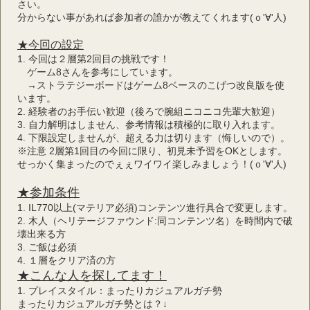
さい。
分からない事があれば参加者の誰かが教えてくれます(ｏ'∀'人)
★今回の設定
1. 今回は２層第2回目の挑戦です！
　ゲーム8さんを参考にしています。
　→ストラテジーボードはゲーム8ベースのこげつ改良版を使
います。
2. 経験者のお手伝い歓迎（後ろで腕組ニコニコ先輩大歓迎）
3. 自力解明はしません、参考情報は積極的に取り入れます。
4. 下限設定しませんが、超える力は切ります（悔しいので）。
※注意 2層第1回目の今回に限り、初見未予習をOKとします。
せっかく集まったのでぇぇワイワイ楽しみましょう！(ｏ'∀'人)
★参加条件
1. IL770以上(マテリア必須)コンテンツ進行具合で変更します。
2. 木人（ヘリテージファウンド:同コンテンツ名）を時間内で破
壊出来る方
3. ご飯は必須
4. １層をクリア済の方
★こんな人を探してます！
1. プレイスタイル：まったりカジュアルガチ勢
まったりカジュアルガチ勢とは？↓