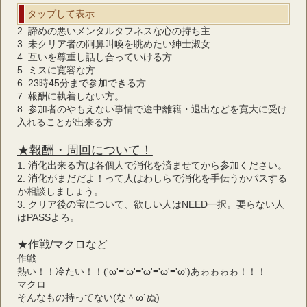
タップして表示
2. 諦めの悪いメンタルタフネスな心の持ち主
3. 未クリア者の阿鼻叫喚を眺めたい紳士淑女
4. 互いを尊重し話し合っていける方
5. ミスに寛容な方
6. 23時45分まで参加できる方
7. 報酬に執着しない方。
8. 参加者のやもえない事情で途中離籍・退出などを寛大に受け
入れることが出来る方
★報酬・周回について！
1. 消化出来る方は各個人で消化を済ませてから参加ください。
2. 消化がまだだよ！って人はわしらで消化を手伝うかパスする
か相談しましょう。
3. クリア後の宝について、欲しい人はNEED一択。要らない人
はPASSよろ。
★
作戦/マクロなど
作戦
熱い！！冷たい！！('ω'≡'ω'≡'ω'≡'ω'≡'ω')あゎゎゎゎ！！！
マクロ
そんなもの持ってない(な＾ω`ぬ)