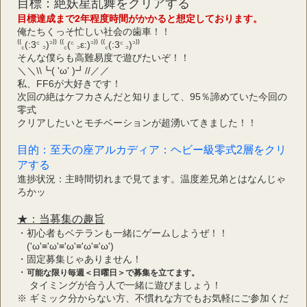
目標：絶妖星乱舞をクリアする
目標達成まで2年程度時間がかかると想定しております。
俺たちくっそ忙しい社会の歯車！！
⁽⁽꜀(:3꜂ ꜆)꜄⁾⁾ ⁽⁽꜀(꜂ ꜆ε:)꜄⁾⁾ ⁽⁽꜀(:3꜂ ꜆)꜄⁾⁾
そんな僕らも高難易度で遊びたいぞ！！
＼＼\\┗( 'ω' )┛//／／
私、FF6が大好きです！
次回の絶はケフカさんだと知りまして、95％諦めていた今回の
零式
クリアしたいとモチベーションが超湧いてきました！！
目的：至天の座アルカディア：ヘビー級零式2層をクリ
アする
進捗状況：主時間切れまで見てます。温度差兄弟とはなんじゃ
ろかッ
★：当募集の趣旨
・初心者もベテランも一緒にゲームしようぜ！！
　('ω'≡'ω'≡'ω'≡'ω'≡'ω')
・固定募集じゃありません！
・
可能な限り毎週＜日曜日＞で募集を立てます。
.
　タイミングが合う人で一緒に遊びましょう！
※ ギミック分からない方、不慣れな方でもお気軽にご参加くだ