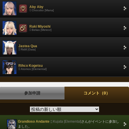
Aby Aby
Chocobo [Mana]
Raki Miyoshi
Belias [Meteor]
Jastea Qua
Ridill [Gaia]
Rihco Kogetsu
Atomos [Elemental]
参加申請
コメント（0）
Grandioso Andante
Kujata [Elemental]
さんがイベントに参加し
ました。