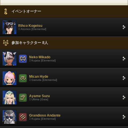
イベントオーナー
Rihco Kogetsu
Atomos [Elemental]
参加キャラクター 8人
Neko Mikado
Kujata [Elemental]
Mican Hyde
Garuda [Elemental]
Ayame Suzu
Ultima [Gaia]
Grandioso Andante
Kujata [Elemental]