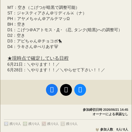
MT：空き（こげつが暗黒で調整可能）
ST：ジャスティアさん＠リディル⚔（ナ）
PH：アヤメちゃん＠アルテマッΩ
BH：空き
D1：こげつ＠Aアトモス・Д・（忍, タンク(暗黒)への調整可）
D2：空き
D3：アビちゃん＠チョコボ🐤
D4：ラキさん＠べりあす🐻
★現時点で確定している日程
6月21日：＼やります！！／
6月28日：＼やります！！／＼やらせて下さい！！／
参加締切日時
2026/06/21 14:45
オーナーによる承認なし
残り0人
残り0人
残り0人
残り0人
参加人数 8人/ 8人