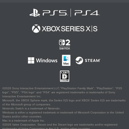
©2026 Sony Interactive Entertainment LLC."PlayStation Family Mark", "PlayStation", "PS5
logo", "PS5", "PS4 logo" and "PS4" are registered trademarks or trademarks of Sony
Interactive Entertainment Inc.
Microsoft, the XBOX Sphere mark, the Series X|S logo and XBOX Series X|S are trademarks
of the Microsoft group of companies.
Nintendo Switch is a trademark of Nintendo.
Windows is either a registered trademark or trademark of Microsoft Corporation in the United
States and/or other countries.
Mac is a trademark of Apple Inc.
©2026 Valve Corporation. Steam and the Steam logo are trademarks and/or registered
trademarks of Valve Corporation in the U.S. and/or other countries.