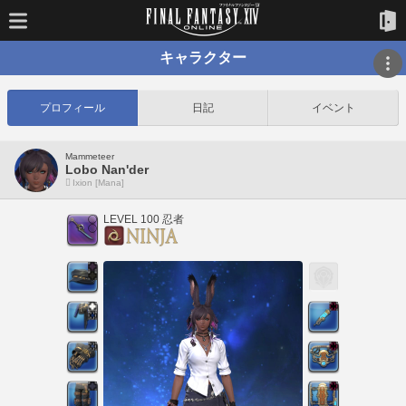
キャラクター
プロフィール
日記
イベント
Mammeteer
Lobo Nan'der
Ixion [Mana]
LEVEL 100 忍者