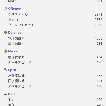
MND
331
Offense
クリティカル
2971
意思力
2672
ダイレクトヒット
2280
Defense
物理防御力
4085
魔法防御力
4085
Melee
物理攻撃力
6474
スキルスピード
420
Spell
攻撃魔法威力
287
回復魔法威力
331
スペルスピード
420
Role
不屈
420
信仰
440