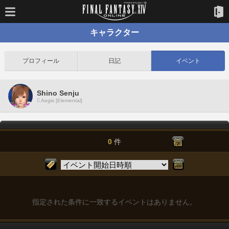
キャラクター
プロフィール
日記
イベント
Shino Senju
Aegis [Elemental]
0
件
指定された条件に一致するイベントはありません。