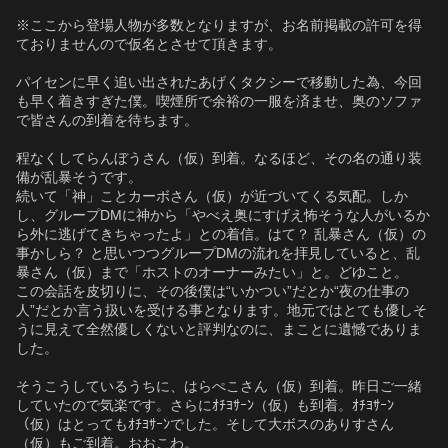
※ここから登場人物が多数となりますが、お名前掲載の許可を得
ておりませんので仮名とさせて頂きます。
パイセンに早く追い出されたあげくタクシーで移動した為、今回
も早く着きすぎた僕。喫煙所で余裕の一服を済ませ、奥のソファ
で皆さんの到着を待ちます。
程なくしてらんぼうさん（仮）到着。なるほど、その名の通り装
備が乱暴そうです。
続いて「神」ことカーボさん（仮）が近づいてくる気配。しか
し、グループDMに神から「やべえ奥にすげえ怖そうな人がいるか
ら外に逃げてきちゃったよ」との着信。はて？ 乱暴さん（仮）の
事かしら？ と思いつつグループDMの流れを拝見していると、乱
暴さん（仮）まで「ホストのオーナーみたい」と。どゆこと。
この会話を皮切りに、その後僕は“いかつい”だとか“夜の仕事の
人”だとか言う扱いを受ける事となります。地元ではとても優しそ
うに見えて全然優しくないと評判なのに、まことに遺憾でありま
した。
そうこうしているうちに、はらぺこさん（仮）到着。昨日ご一緒
していたので気楽です。さらにｵﾁﾖｻｰﾝ（仮）も到着。ｵﾁﾖｻｰﾝ
（仮）はとってもｵﾁﾖｻｰﾝでした。そして大ボスのありすさん
（仮）もご到着。おおこわ。