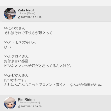
Zaki Neuf
Asura [Mana]
2017/09/12 01:18
>>こののさん
それはそれで不快さが際立って…
>>アトモスの怖い人
ひい
>>ルフロイさん
お付き合い感謝！
ビジネスマンの恰好だと思ってるんスけど。
>>ふむゆんさん
おつかれーす。
ふむゆんさんもこっちでコメント貰うと、なんだか新鮮だわぁ。
Rin Ririnn
Zeromus [Meteor]
2017/09/12 09:50