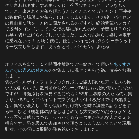
クサ言われます。すみませんね、今回はちょっと、アレなもん
で。と、出されたお茶を頂こうとしたところでガチャン！ 下半身
の致命的な場所にお茶をこぼしてしまいます。その後、パイセン
の真面目な話を一方的に聞かされるのですが、終始夢蔵ハンカチ
で股間をゴシゴシしている僕の姿に呆れたのか、予定より３０分
も早く切り上げられてしまいました。こんなお漏らし姿じゃ電車
に乗れないっ！ と嘆く僕に、優しいパイセンはタクシーチケット
を一枚差し出します。ありがとう、パイセン。またね。
オフィスを出て、１４時間生放送でご一緒させて頂いた
ありすさ
んとその家来の皆さん
のお集まりに混ぜてもらう為、渋谷へ移動
します。
例のバトルボイスフォトブック作成にご協力頂いたアトモスの怖
い人の計らいで、数日前からグループDMにもお誘い頂いていたの
ですが、御顔ぶれを拝見するに恐らくSS加工界隈の人たちのお集
まり。僕のようにペイントで文字を貼り付けるだけで何の知識も
ない異物が混入し、皆が陰影の付け方や色味の調整の話などをす
る中、ひとり明朝体の話をしはじめても大丈夫なのだろうか？ と
いう不安は感じつつも、せっかくもう一つまた色んな人に会える
機会です。恥を忍んで参加させて頂きましょうねってことで現場
到着。その頃には股間の恥も乾いておりました。