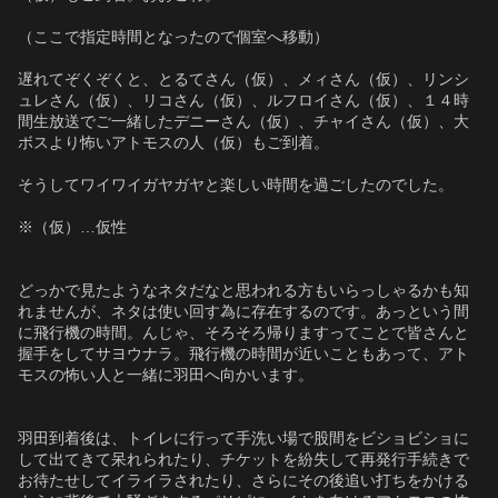
（ここで指定時間となったので個室へ移動）
遅れてぞくぞくと、とるてさん（仮）、メィさん（仮）、リンシ
ュレさん（仮）、リコさん（仮）、ルフロイさん（仮）、１４時
間生放送でご一緒したデニーさん（仮）、チャイさん（仮）、大
ボスより怖いアトモスの人（仮）もご到着。
そうしてワイワイガヤガヤと楽しい時間を過ごしたのでした。
※（仮）…仮性
どっかで見たようなネタだなと思われる方もいらっしゃるかも知
れませんが、ネタは使い回す為に存在するのです。あっという間
に飛行機の時間。んじゃ、そろそろ帰りますってことで皆さんと
握手をしてサヨウナラ。飛行機の時間が近いこともあって、アト
モスの怖い人と一緒に羽田へ向かいます。
羽田到着後は、トイレに行って手洗い場で股間をビショビショに
して出てきて呆れられたり、チケットを紛失して再発行手続きで
お待たせしてイライラされたり、さらにその後追い打ちをかける