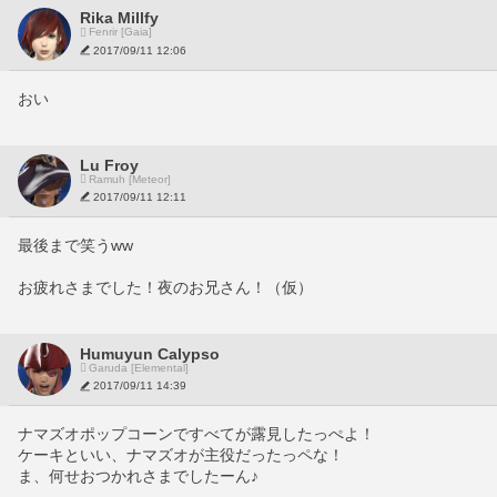
Rika Millfy
Fenrir [Gaia]
2017/09/11 12:06
おい
Lu Froy
Ramuh [Meteor]
2017/09/11 12:11
最後まで笑うww
お疲れさまでした！夜のお兄さん！（仮）
Humuyun Calypso
Garuda [Elemental]
2017/09/11 14:39
ナマズオポップコーンですべてが露見したっぺよ！
ケーキといい、ナマズオが主役だったっペな！
ま、何せおつかれさまでしたーん♪