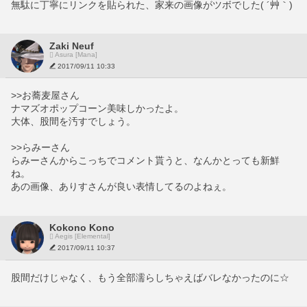
無駄に丁寧にリンクを貼られた、家来の画像がツボでした( ´艸｀)
Zaki Neuf
Asura [Mana]
2017/09/11 10:33
>>お蕎麦屋さん
ナマズオポップコーン美味しかったよ。
大体、股間を汚すでしょう。
>>らみーさん
らみーさんからこっちでコメント貰うと、なんかとっても新鮮
ね。
あの画像、ありすさんが良い表情してるのよねぇ。
Kokono Kono
Aegis [Elemental]
2017/09/11 10:37
股間だけじゃなく、もう全部濡らしちゃえばバレなかったのに☆