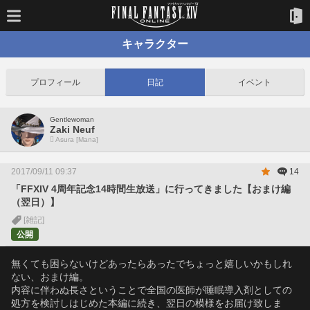
キャラクター
プロフィール
日記
イベント
Gentlewoman
Zaki Neuf
Asura [Mana]
2017/09/11 09:37
14
「FFXIV 4周年記念14時間生放送」に行ってきました【おまけ編
（翌日）】
[雑記]
公開
無くても困らないけどあったらあったでちょっと嬉しいかもしれ
ない、おまけ編。
内容に伴わぬ長さということで全国の医師が睡眠導入剤としての
処方を検討しはじめた本編に続き、翌日の模様をお届け致しま