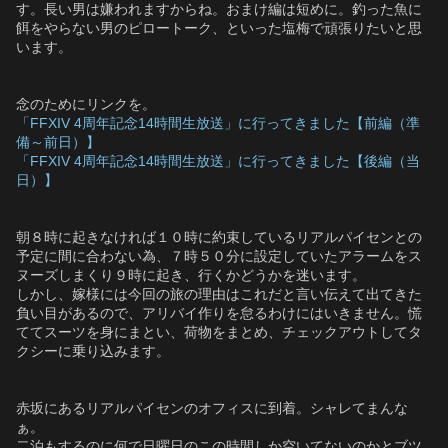
す。長い男は嫌われますからね。おまけ編は短めに。釣った魚に
餌をやらない男のピロートーク、といった塩梅で頑張りたいと思
います。
念のためにリンクを。
「FFXIV 4周年記念14時間生放送」に行ってきました【前編（準
備～前日）】
「FFXIV 4周年記念14時間生放送」に行ってきました【後編（当
日）】
朝８時に起きなければ１０時に約束しているリアルパイセンとの
予定に間に合わない為、７時５０分に設定していたアラームをス
ヌーズしまくり９時に起き、行くかどうかを迷います。
しかし、嫁様には今回の旅の理由はこれだと言い伝えて出てきた
負い目があるので、アリバイ作りを怠るわけにはいきません。慌
ててスーツを身にまとい、荷物をまとめ、チェックアウトしてタ
クシーに乗り込みます。
赤坂にあるリアルパイセンのオフィスに到着。シャレてまんな
ぁ。
二泊もするのに何で日曜日のこの時間しか空いてないのかとブツ