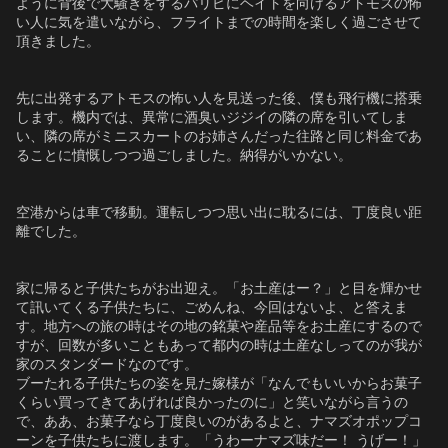
ように背後で大騒ぎをするパリピにヘイトを向けるアトモスの怖
い人に気を遣いながら、フライトまでの時間を楽しく過ごさせて
頂きました。
先に出発するアトモスの怖い人を見送った後、僕も飛行機に搭乗
します。機内では、異常に酒臭いジジイの隣の席を引いてしま
い、隣の席がミニスカートのお姉さんだった往路と同じ料金であ
ることに憤慨しつつ過ごしました。納得がいかない。
空港からは車で移動。運転しつつ思い出に耽るには、丁度良い距
離でした。
家に帰ると子供たちがお出迎え。「お土産はー？」と目を輝かせ
て訊いてくる子供たちに、ごめんね、今回はないよ、と答えま
す。地方への旅の時はその地の銘菓や産品等をお土産にするので
すが、回数が多いこともあって都内の時は土産なしってのが我が
家のスタンダードなのです。
ブーたれる子供たちの姿を見た嫁様が「なんでもいいからお菓子
くらい買ってきてあげれば良かったのに」と笑いながら言うの
で、ああ、お菓子なら丁度良いのがあるよと、ナマズオポップコ
ーンを子供たちに渡します。「うわーナマズ味だー！ うげー！」