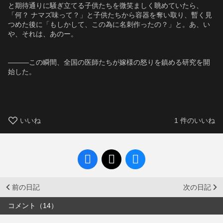
と期待通りに騒ぎ立てる子供たちを微笑ましく眺めていたら、
「何？ ナマズ味って？」と子供たちから容器を奪い取り、暫く見
つめた後に「もしかして、この為に名刺作ったの？」と。あ、い
や、それは、あのー。
―――この瞬間、全国の医師たちが嫁様の怒りを鎮める研究を開
始した。
いいね
1
件のいいね
前の日記
次の日記
コメント（14）