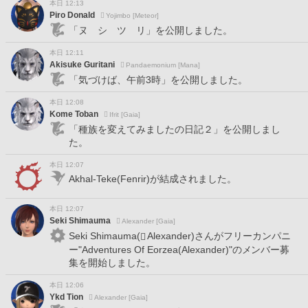
本日 12:13
Piro Donald
Yojimbo [Meteor]
「ヌ シ ツ リ」を公開しました。
本日 12:11
Akisuke Guritani
Pandaemonium [Mana]
「気づけば、午前3時」を公開しました。
本日 12:08
Kome Toban
Ifrit [Gaia]
「種族を変えてみましたの日記２」を公開しまし
た。
本日 12:07
Akhal-Teke(Fenrir)が結成されました。
本日 12:07
Seki Shimauma
Alexander [Gaia]
Seki Shimauma(
Alexander)さんがフリーカンパニ
ー"Adventures Of Eorzea(Alexander)"のメンバー募
集を開始しました。
本日 12:06
Ykd Tion
Alexander [Gaia]