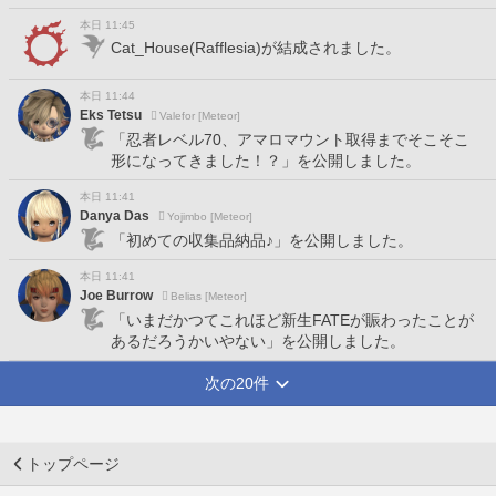
本日 11:45
Cat_House(Rafflesia)が結成されました。
本日 11:44
Eks Tetsu
Valefor [Meteor]
「忍者レベル70、アマロマウント取得までそこそこ
形になってきました！？」を公開しました。
本日 11:41
Danya Das
Yojimbo [Meteor]
「初めての収集品納品♪」を公開しました。
本日 11:41
Joe Burrow
Belias [Meteor]
「いまだかつてこれほど新生FATEが賑わったことが
あるだろうかいやない」を公開しました。
次の20件
トップページ