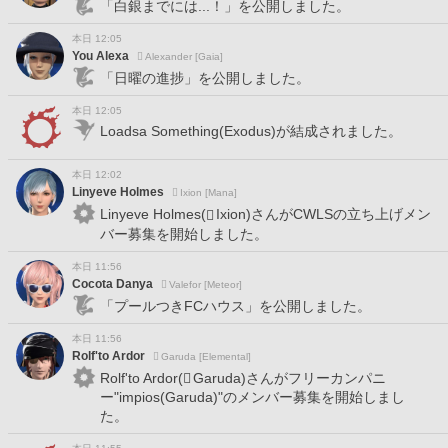
「白銀までには...！」を公開しました。
本日 12:05
You Alexa
Alexander [Gaia]
「日曜の進捗」を公開しました。
本日 12:05
Loadsa Something(Exodus)が結成されました。
本日 12:02
Linyeve Holmes
Ixion [Mana]
Linyeve Holmes(
Ixion)さんがCWLSの立ち上げメン
バー募集を開始しました。
本日 11:56
Cocota Danya
Valefor [Meteor]
「プールつきFCハウス」を公開しました。
本日 11:56
Rolf'to Ardor
Garuda [Elemental]
Rolf'to Ardor(
Garuda)さんがフリーカンパニ
ー"impios(Garuda)"のメンバー募集を開始しまし
た。