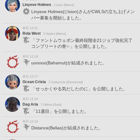
Linyeve Holmes
Ixion [Mana]
Linyeve Holmes(
Ixion)さんがCWLSの立ち上げメン
バー募集を開始しました。
本日 12:21
Rola West
Hades [Mana]
「ファントムウェポン最終段階全21ジョブ強化完了
コンプリートの巻✨」を公開しました。
本日 12:18
uooooo(Bahamut)が結成されました。
本日 12:17
Ocean Crista
Carbuncle [Elemental]
「せっかくやる気だしたのに」を公開しました。
本日 12:15
Dag Aria
Ultima [Gaia]
「11週目」を公開しました。
本日 12:14
Distance(Belias)が結成されました。