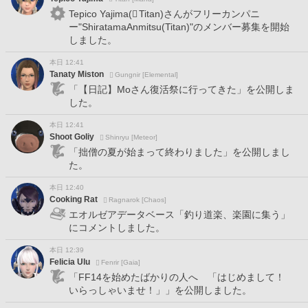
Tepico Yajima(
Titan)さんがフリーカンパニ
ー"ShiratamaAnmitsu(Titan)"のメンバー募集を開始
しました。
本日 12:41
Tanaty Miston
Gungnir [Elemental]
「【日記】Moさん復活祭に行ってきた」を公開しま
した。
本日 12:41
Shoot Goliy
Shinryu [Meteor]
「拙僧の夏が始まって終わりました」を公開しまし
た。
本日 12:40
Cooking Rat
Ragnarok [Chaos]
エオルゼアデータベース「釣り道楽、楽園に集う」
にコメントしました。
本日 12:39
Felicia Ulu
Fenrir [Gaia]
「FF14を始めたばかりの人へ 「はじめまして！
いらっしゃいませ！」」を公開しました。