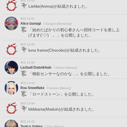
本日 12:52
Liefde(Anima)が結成されました。
本日 12:51
Alice Izanagi
Gungnir [Elemental]
「始めたばかりの初心者さんへ招待コードを差し上
げます('◇')ゞ。」を公開しました。
本日 12:49
luna frame(Chocobo)が結成されました。
本日 12:45
Lazluuli Dalankhuis
Ramuh [Meteor]
「物欲センサーなのかな…」を公開しました。
本日 12:44
Roa Snowflake
Unicorn [Meteor]
「ロードストーン」を公開しました。
本日 12:44
bbbbaria(Maduin)が結成されました。
本日 12:42
Tepico Yajima
Titan [Mana]