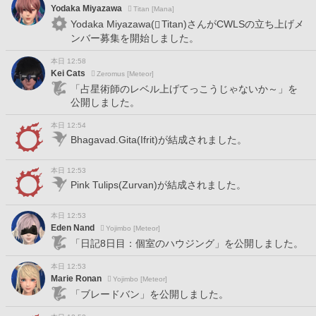
Yodaka Miyazawa
Titan [Mana]
Yodaka Miyazawa(
Titan)さんがCWLSの立ち上げメ
ンバー募集を開始しました。
本日 12:58
Kei Cats
Zeromus [Meteor]
「占星術師のレベル上げてっこうじゃないか～」を
公開しました。
本日 12:54
Bhagavad.Gita(Ifrit)が結成されました。
本日 12:53
Pink Tulips(Zurvan)が結成されました。
本日 12:53
Eden Nand
Yojimbo [Meteor]
「日記8日目：個室のハウジング」を公開しました。
本日 12:53
Marie Ronan
Yojimbo [Meteor]
「ブレードバン」を公開しました。