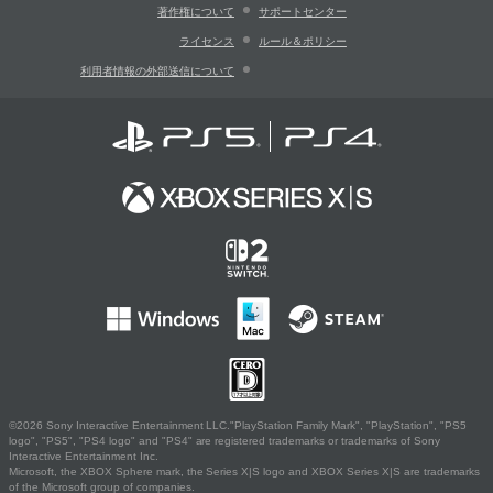
著作権について
サポートセンター
ライセンス
ルール＆ポリシー
利用者情報の外部送信について
©2026 Sony Interactive Entertainment LLC."PlayStation Family Mark", "PlayStation", "PS5
logo", "PS5", "PS4 logo" and "PS4" are registered trademarks or trademarks of Sony
Interactive Entertainment Inc.
Microsoft, the XBOX Sphere mark, the Series X|S logo and XBOX Series X|S are trademarks
of the Microsoft group of companies.