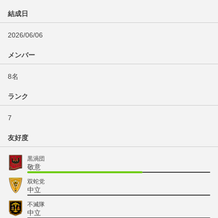
結成日
2026/06/06
メンバー
8名
ランク
7
友好度
黒渦団
敬意
双蛇党
中立
不滅隊
中立