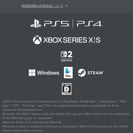
利用者情報の外部送信について
©2026 Sony Interactive Entertainment LLC."PlayStation Family Mark", "PlayStation", "PS5
logo", "PS5", "PS4 logo" and "PS4" are registered trademarks or trademarks of Sony
Interactive Entertainment Inc.
Microsoft, the XBOX Sphere mark, the Series X|S logo and XBOX Series X|S are trademarks
of the Microsoft group of companies.
Nintendo Switch is a trademark of Nintendo.
Windows is either a registered trademark or trademark of Microsoft Corporation in the United
States and/or other countries.