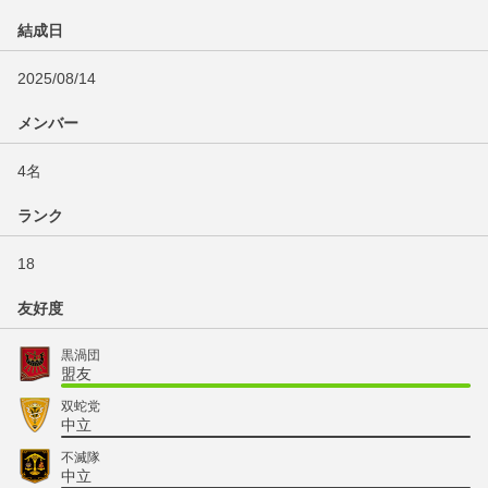
結成日
2025/08/14
メンバー
4名
ランク
18
友好度
黒渦団
盟友
双蛇党
中立
不滅隊
中立