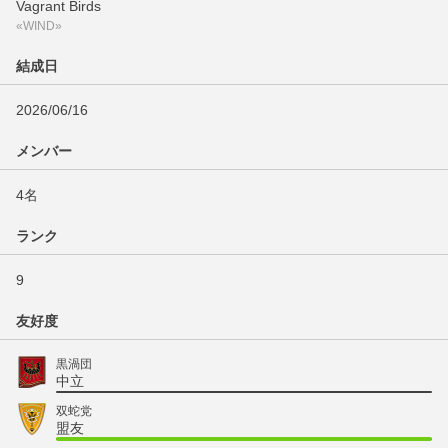
Vagrant Birds
«WIND»
結成日
2026/06/16
メンバー
4名
ランク
9
友好度
黒渦団
中立
双蛇党
盟友