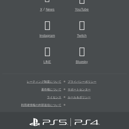
/
X
News
YouTube
Instagram
Twitch
LINE
Bluesky
レーティング制度について
プライバシーポリシー
著作権について
サポートセンター
ライセンス
ルール＆ポリシー
利用者情報の外部送信について