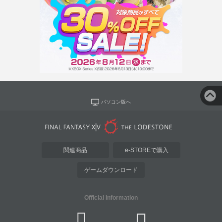
パソコン版へ
関連商品
e-STOREで購入
ゲームダウンロード
Official Information