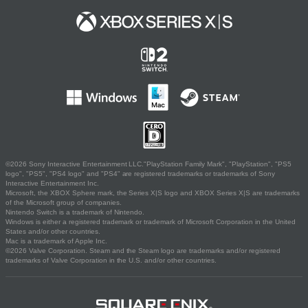
©2026 Sony Interactive Entertainment LLC."PlayStation Family Mark", "PlayStation", "PS5
logo", "PS5", "PS4 logo" and "PS4" are registered trademarks or trademarks of Sony
Interactive Entertainment Inc.
Microsoft, the XBOX Sphere mark, the Series X|S logo and XBOX Series X|S are trademarks
of the Microsoft group of companies.
Nintendo Switch is a trademark of Nintendo.
Windows is either a registered trademark or trademark of Microsoft Corporation in the United
States and/or other countries.
Mac is a trademark of Apple Inc.
©2026 Valve Corporation. Steam and the Steam logo are trademarks and/or registered
trademarks of Valve Corporation in the U.S. and/or other countries.