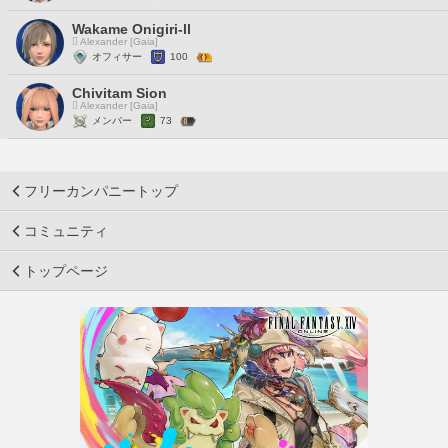
Wakame Onigiri-ll
Alexander [Gaia]
オフィサー
100
Chivitam Sion
Alexander [Gaia]
メンバー
73
フリーカンパニートップ
コミュニティ
トップページ