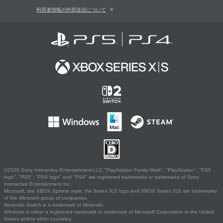
利用者情報の外部送信について
©2026 Sony Interactive Entertainment LLC."PlayStation Family Mark", "PlayStation", "PS5
logo", "PS5", "PS4 logo" and "PS4" are registered trademarks or trademarks of Sony
Interactive Entertainment Inc.
Microsoft, the XBOX Sphere mark, the Series X|S logo and XBOX Series X|S are trademarks
of the Microsoft group of companies.
Nintendo Switch is a trademark of Nintendo.
Windows is either a registered trademark or trademark of Microsoft Corporation in the United
States and/or other countries.