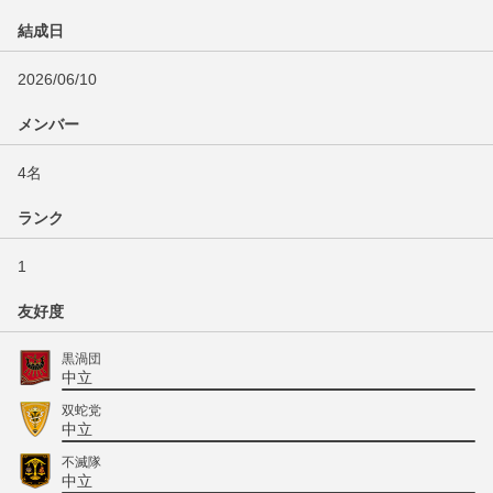
結成日
2026/06/10
メンバー
4名
ランク
1
友好度
黒渦団
中立
双蛇党
中立
不滅隊
中立