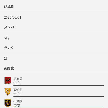
結成日
2026/06/04
メンバー
5名
ランク
18
友好度
黒渦団
中立
双蛇党
中立
不滅隊
盟友