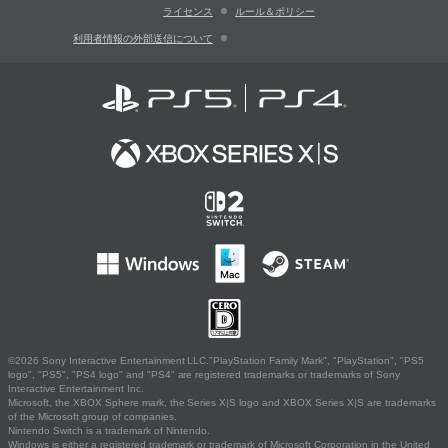
ライセンス
ルール＆ポリシー
利用者情報の外部送信について
©2026 Sony Interactive Entertainment LLC."PlayStation Family Mark", "PlayStation", "PS5
logo", "PS5", "PS4 logo" and "PS4" are registered trademarks or trademarks of Sony
Interactive Entertainment Inc.
Microsoft, the XBOX Sphere mark, the Series X|S logo and XBOX Series X|S are trademarks
of the Microsoft group of companies.
Nintendo Switch is a trademark of Nintendo.
Windows is either a registered trademark or trademark of Microsoft Corporation in the United