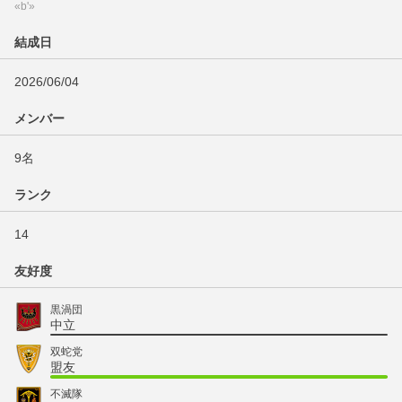
«b'»
結成日
2026/06/04
メンバー
9名
ランク
14
友好度
黒渦団
中立
双蛇党
盟友
不滅隊